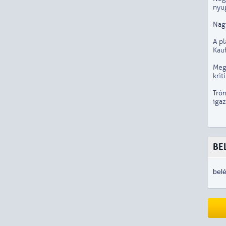
nyug
Nagy
A p
Kau
Megú
krit
Trón
iga
BE
bel