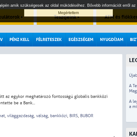
tógépén amik szükségesek az oldal müködéséhez. Bővebb információt erről az
kulátorok
Tesztjeink
ATM és fiókke
V
PÉNZ KELL
FÉLRETESZEK
EGÉSZSÉGEM
NYUGDÍJAM
BI
LE
Újab
A T
Mag
ö
t
t
a
z
e
g
y
k
o
r
m
e
g
h
a
t
á
r
o
z
ó
f
o
n
t
o
s
s
á
g
ú
g
l
o
b
á
l
i
s
b
a
n
k
k
ö
z
i
A le
e
n
t
e
t
t
e
b
e
a
B
a
n
k
...
a m
mat
,
világgazdaság
,
válság
,
bankközi
,
BIRS
,
BUBOR
KA