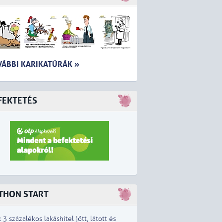
VÁBBI KARIKATÚRÁK »
FEKTETÉS
THON START
x 3 százalékos lakáshitel jött, látott és