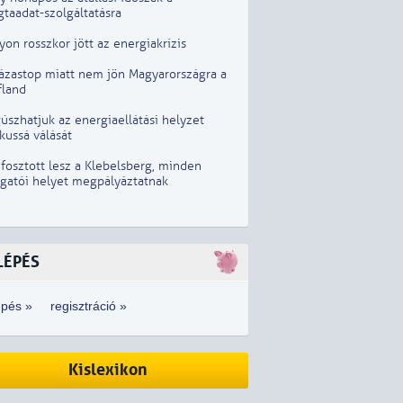
taadat-szolgáltatásra
on rosszkor jött az energiakrízis
lázastop miatt nem jön Magyarországra a
fland
szhatjuk az energiaellátási helyzet
ikussá válását
fosztott lesz a Klebelsberg, minden
zgatói helyet megpályáztatnak
LÉPÉS
épés »
regisztráció »
Kislexikon