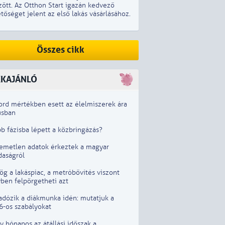
zött. Az Otthon Start igazán kedvező
tőséget jelent az első lakás vásárlásához.
Összes cikk
KKAJÁNLÓ
ord mértékben esett az élelmiszerek ára
usban
b fázisba lépett a közbringázás?
lemetlen adatok érkeztek a magyar
daságról
g a lakáspiac, a metróbővítés viszont
ben felpörgetheti azt
adózik a diákmunka idén: mutatjuk a
6-os szabályokat
 hónapos az átállási időszak a