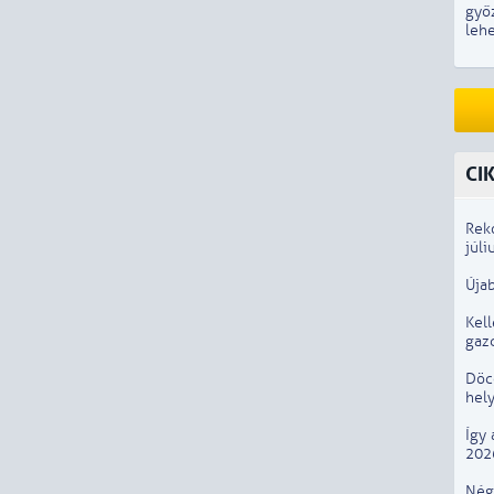
győ
lehe
CI
Rek
júli
Újab
Kel
gaz
Döcö
hely
Így 
202
Négy