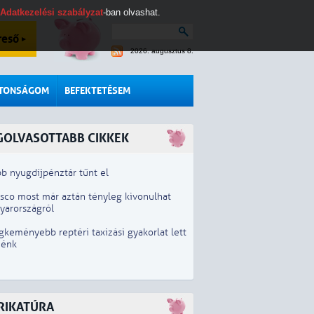
Adatkezelési szabályzat
-ban olvashat.
reső
2026. augusztus 8.
ZTONSÁGOM
BEFEKTETÉSEM
GOLVASOTTABB CIKKEK
b nyugdíjpénztár tűnt el
esco most már aztán tényleg kivonulhat
yarországról
gkeményebb reptéri taxizási gyakorlat lett
iénk
RIKATÚRA