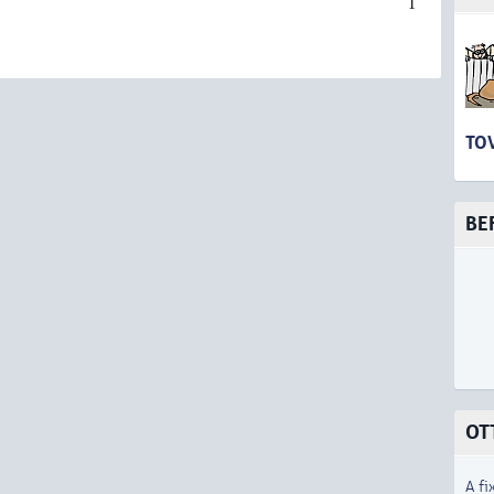
1
TO
BE
OT
A fi