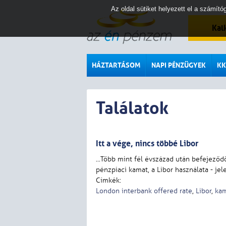
Az oldal sütiket helyezett el a számí
Kal
HÁZTARTÁSOM
NAPI PÉNZÜGYEK
KK
Találatok
I
t
t
a
v
é
g
e
,
n
i
n
c
s
t
ö
b
b
é
L
i
b
o
r
...
T
ö
b
b
m
i
n
t
f
é
l
é
v
s
z
á
z
a
d
u
t
á
n
b
e
f
e
j
e
z
ő
d
p
é
n
z
p
i
a
c
i
k
a
m
a
t
,
a
L
i
b
o
r
h
a
s
z
n
á
l
a
t
a
-
j
e
l
Címkék:
London interbank offered rate
,
Libor
,
ka