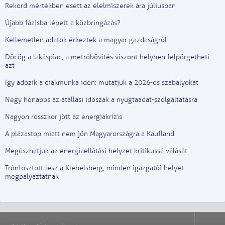
Rekord mértékben esett az élelmiszerek ára júliusban
Újabb fázisba lépett a közbringázás?
Kellemetlen adatok érkeztek a magyar gazdaságról
Döcög a lakáspiac, a metróbővítés viszont helyben felpörgetheti
azt
Így adózik a diákmunka idén: mutatjuk a 2026-os szabályokat
Négy hónapos az átállási időszak a nyugtaadat-szolgáltatásra
Nagyon rosszkor jött az energiakrízis
A plázastop miatt nem jön Magyarországra a Kaufland
Megúszhatjuk az energiaellátási helyzet kritikussá válását
Trónfosztott lesz a Klebelsberg, minden igazgatói helyet
megpályáztatnak