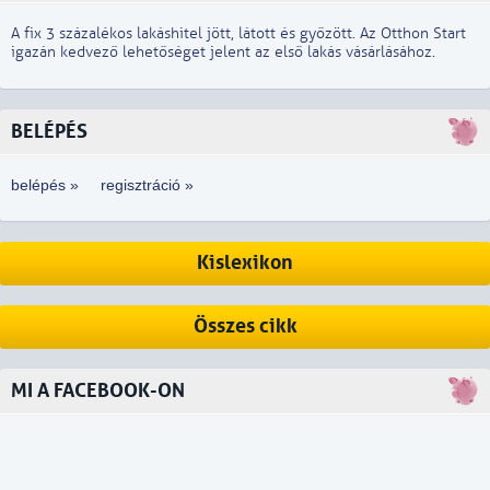
A fix 3 százalékos lakáshitel jött, látott és győzött. Az Otthon Start
igazán kedvező lehetőséget jelent az első lakás vásárlásához.
BELÉPÉS
belépés »
regisztráció »
Kislexikon
Összes cikk
MI A FACEBOOK-ON