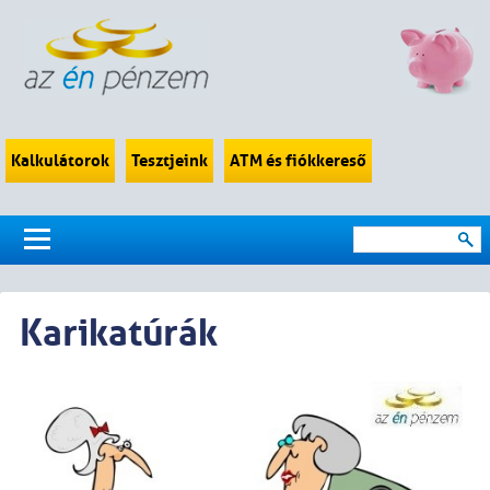
Kalkulátorok
Tesztjeink
ATM és fiókkereső
Karikatúrák