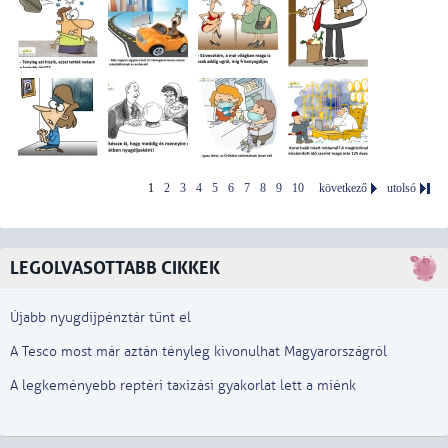
1
2
3
4
5
6
7
8
9
10
következő
utolsó
LEGOLVASOTTABB CIKKEK
Újabb nyugdíjpénztár tűnt el
A Tesco most már aztán tényleg kivonulhat Magyarországról
A legkeményebb reptéri taxizási gyakorlat lett a miénk