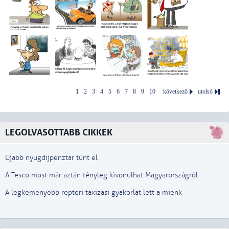
1
2
3
4
5
6
7
8
9
10
következő
utolsó
LEGOLVASOTTABB CIKKEK
Újabb nyugdíjpénztár tűnt el
A Tesco most már aztán tényleg kivonulhat Magyarországról
A legkeményebb reptéri taxizási gyakorlat lett a miénk