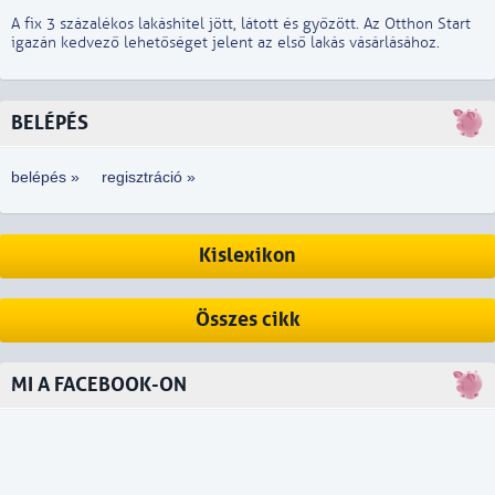
A fix 3 százalékos lakáshitel jött, látott és győzött. Az Otthon Start
igazán kedvező lehetőséget jelent az első lakás vásárlásához.
BELÉPÉS
belépés »
regisztráció »
Kislexikon
Összes cikk
MI A FACEBOOK-ON