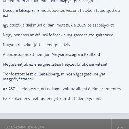
Kellemetlen adatok érkeztek a magyar gazdaságról
Döcög a lakáspiac, a metróbővítés viszont helyben felpörgetheti
azt
Így adózik a diákmunka idén: mutatjuk a 2026-os szabályokat
Négy hónapos az átállási időszak a nyugtaadat-szolgáltatásra
Nagyon rosszkor jött az energiakrízis
A plázastop miatt nem jön Magyarországra a Kaufland
Megúszhatjuk az energiaellátási helyzet kritikussá válását
Trónfosztott lesz a Klebelsberg, minden igazgatói helyet
megpályáztatnak
Az ÁSZ is leleplezte, óriási kamu volt az állami élelmiszermentés
Ez a kőkemény realitás: ennyit kereshet idén egy diák
Adatkezelési szabályzat