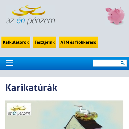
Kalkulátorok
Tesztjeink
ATM és fiókkereső
Karikatúrák