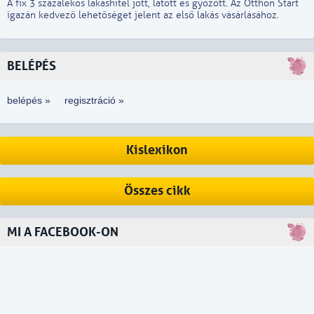
A fix 3 százalékos lakáshitel jött, látott és győzött. Az Otthon Start
igazán kedvező lehetőséget jelent az első lakás vásárlásához.
BELÉPÉS
belépés »
regisztráció »
Kislexikon
Összes cikk
MI A FACEBOOK-ON