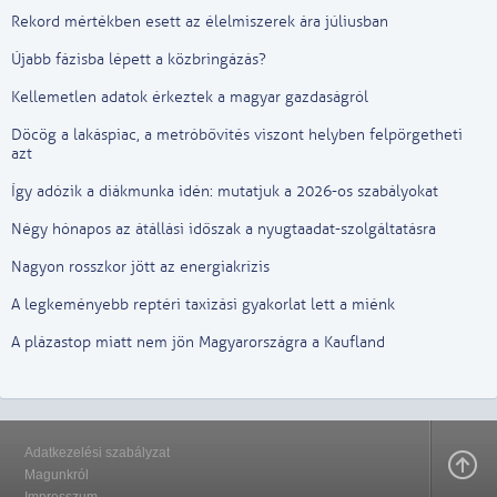
Rekord mértékben esett az élelmiszerek ára júliusban
Újabb fázisba lépett a közbringázás?
Kellemetlen adatok érkeztek a magyar gazdaságról
Döcög a lakáspiac, a metróbővítés viszont helyben felpörgetheti
azt
Így adózik a diákmunka idén: mutatjuk a 2026-os szabályokat
Négy hónapos az átállási időszak a nyugtaadat-szolgáltatásra
Nagyon rosszkor jött az energiakrízis
A legkeményebb reptéri taxizási gyakorlat lett a miénk
A plázastop miatt nem jön Magyarországra a Kaufland
Adatkezelési szabályzat
Magunkról
Impresszum