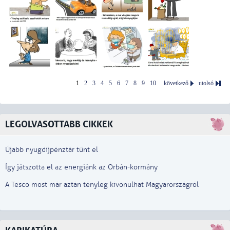
1
2
3
4
5
6
7
8
9
10
következő
utolsó
LEGOLVASOTTABB CIKKEK
Újabb nyugdíjpénztár tűnt el
Így játszotta el az energiánk az Orbán-kormány
A Tesco most már aztán tényleg kivonulhat Magyarországról