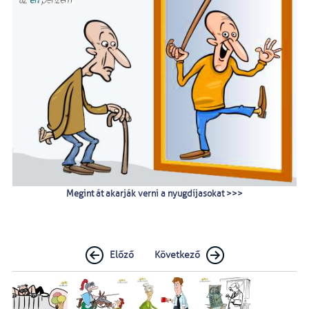
Megint át akarják verni a nyugdíjasokat >>>
Előző
Következő