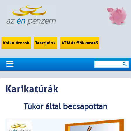
Kalkulátorok
Tesztjeink
ATM és fiókkereső
Karikatúrák
Tükör által becsapottan