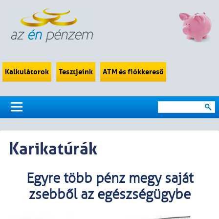
Kalkulátorok
Tesztjeink
ATM és fiókkereső
Karikatúrák
Egyre több pénz megy saját
zsebből az egészségügybe