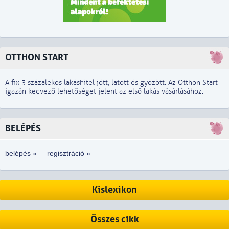
OTTHON START
A fix 3 százalékos lakáshitel jött, látott és győzött. Az Otthon Start
igazán kedvező lehetőséget jelent az első lakás vásárlásához.
BELÉPÉS
belépés »
regisztráció »
Kislexikon
Összes cikk