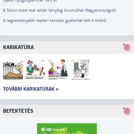
Újabb nyugdíjpénztár tűnt el
A Tesco most már aztán tényleg kivonulhat Magyarországról
A legkeményebb reptéri taxizási gyakorlat lett a miénk
KARIKATÚRA
TOVÁBBI KARIKATÚRÁK »
BEFEKTETÉS