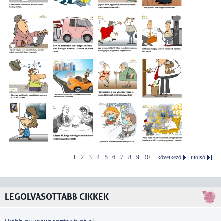
1
2
3
4
5
6
7
8
9
10
következő
utolsó
LEGOLVASOTTABB CIKKEK