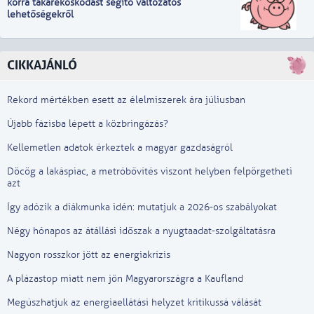
korra takarékoskodást segítő változatos
lehetőségekről
CIKKAJÁNLÓ
Rekord mértékben esett az élelmiszerek ára júliusban
Újabb fázisba lépett a közbringázás?
Kellemetlen adatok érkeztek a magyar gazdaságról
Döcög a lakáspiac, a metróbővítés viszont helyben felpörgetheti
azt
Így adózik a diákmunka idén: mutatjuk a 2026-os szabályokat
Négy hónapos az átállási időszak a nyugtaadat-szolgáltatásra
Nagyon rosszkor jött az energiakrízis
A plázastop miatt nem jön Magyarországra a Kaufland
Megúszhatjuk az energiaellátási helyzet kritikussá válását