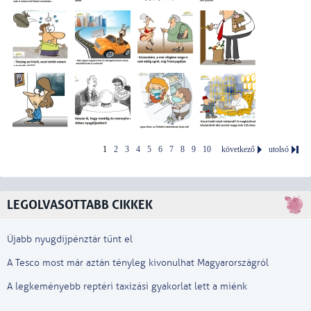
1
2
3
4
5
6
7
8
9
10
következő
utolsó
LEGOLVASOTTABB CIKKEK
Újabb nyugdíjpénztár tűnt el
A Tesco most már aztán tényleg kivonulhat Magyarországról
A legkeményebb reptéri taxizási gyakorlat lett a miénk