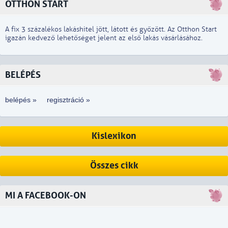
OTTHON START
A fix 3 százalékos lakáshitel jött, látott és győzött. Az Otthon Start
igazán kedvező lehetőséget jelent az első lakás vásárlásához.
BELÉPÉS
belépés »
regisztráció »
Kislexikon
Összes cikk
MI A FACEBOOK-ON