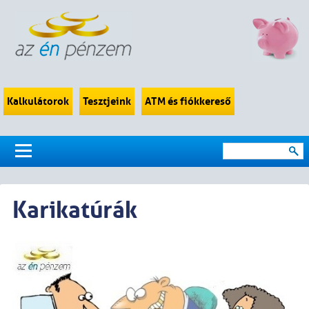
Kalkulátorok
Tesztjeink
ATM és fiókkereső
Karikatúrák