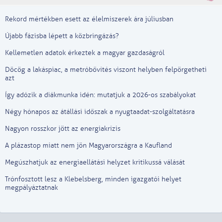
Rekord mértékben esett az élelmiszerek ára júliusban
Újabb fázisba lépett a közbringázás?
Kellemetlen adatok érkeztek a magyar gazdaságról
Döcög a lakáspiac, a metróbővítés viszont helyben felpörgetheti
azt
Így adózik a diákmunka idén: mutatjuk a 2026-os szabályokat
Négy hónapos az átállási időszak a nyugtaadat-szolgáltatásra
Nagyon rosszkor jött az energiakrízis
A plázastop miatt nem jön Magyarországra a Kaufland
Megúszhatjuk az energiaellátási helyzet kritikussá válását
Trónfosztott lesz a Klebelsberg, minden igazgatói helyet
megpályáztatnak