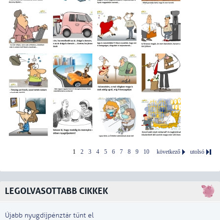
1
2
3
4
5
6
7
8
9
10
következő
utolsó
LEGOLVASOTTABB CIKKEK
Újabb nyugdíjpénztár tűnt el