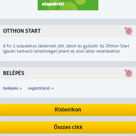
OTTHON START
A fix 3 százalékos lakáshitel jött, látott és győzött. Az Otthon Start
igazán kedvező lehetőséget jelent az első lakás vásárlásához.
BELÉPÉS
belépés »
regisztráció »
Kislexikon
Összes cikk