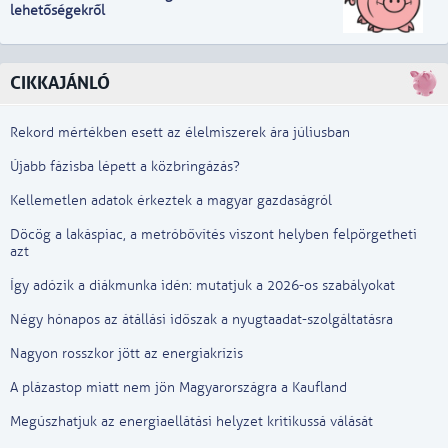
lehetőségekről
CIKKAJÁNLÓ
Rekord mértékben esett az élelmiszerek ára júliusban
Újabb fázisba lépett a közbringázás?
Kellemetlen adatok érkeztek a magyar gazdaságról
Döcög a lakáspiac, a metróbővítés viszont helyben felpörgetheti
azt
Így adózik a diákmunka idén: mutatjuk a 2026-os szabályokat
Négy hónapos az átállási időszak a nyugtaadat-szolgáltatásra
Nagyon rosszkor jött az energiakrízis
A plázastop miatt nem jön Magyarországra a Kaufland
Megúszhatjuk az energiaellátási helyzet kritikussá válását