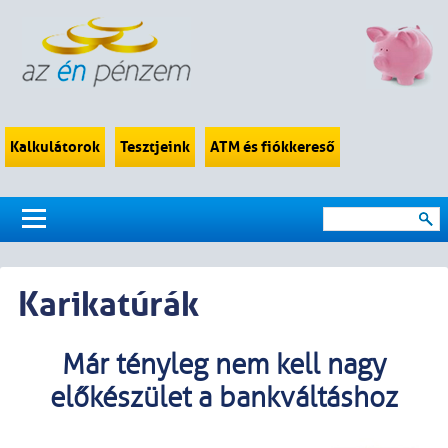
Kalkulátorok
Tesztjeink
ATM és fiókkereső
Karikatúrák
Már tényleg nem kell nagy
előkészület a bankváltáshoz