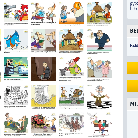
győ
lehe
BE
bel
MI