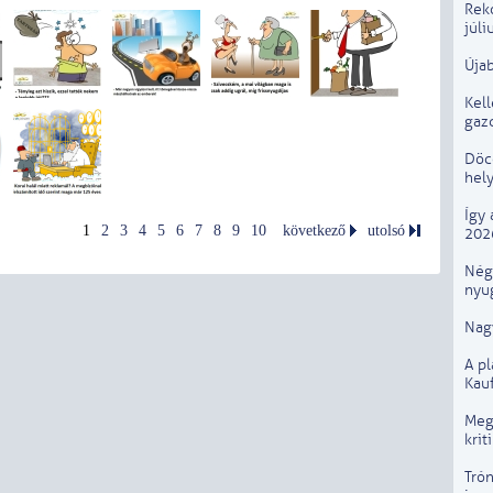
Rek
júli
Újab
Kel
gaz
Döcö
hely
Így 
1
2
3
4
5
6
7
8
9
10
következő
utolsó
202
Négy
nyug
Nagy
A p
Kau
Megú
krit
Trón