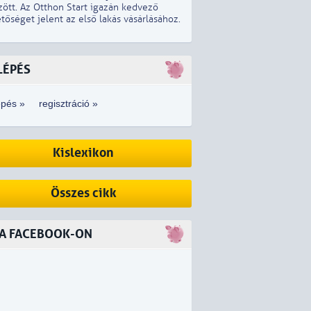
zött. Az Otthon Start igazán kedvező
tőséget jelent az első lakás vásárlásához.
LÉPÉS
épés »
regisztráció »
Kislexikon
Összes cikk
 A FACEBOOK-ON