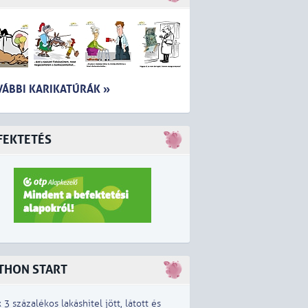
VÁBBI KARIKATÚRÁK »
FEKTETÉS
THON START
x 3 százalékos lakáshitel jött, látott és