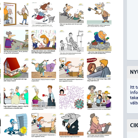
NY
Itt 
inf
tak
vál
CI