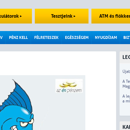
kulátorok
Tesztjeink
ATM és fiókke
V
PÉNZ KELL
FÉLRETESZEK
EGÉSZSÉGEM
NYUGDÍJAM
BI
LE
Újab
A T
Mag
A le
a m
KA