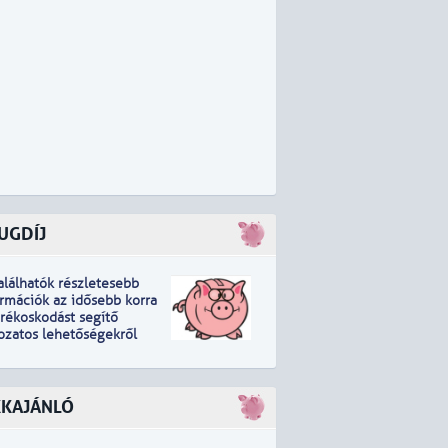
UGDÍJ
találhatók részletesebb
ormációk
a
z idősebb korra
arékoskodást segítő
tozatos lehetőségekről
KKAJÁNLÓ