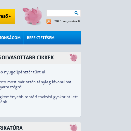
reső
2026. augusztus 9.
ZTONSÁGOM
BEFEKTETÉSEM
GOLVASOTTABB CIKKEK
b nyugdíjpénztár tűnt el
esco most már aztán tényleg kivonulhat
yarországról
gkeményebb reptéri taxizási gyakorlat lett
iénk
RIKATÚRA