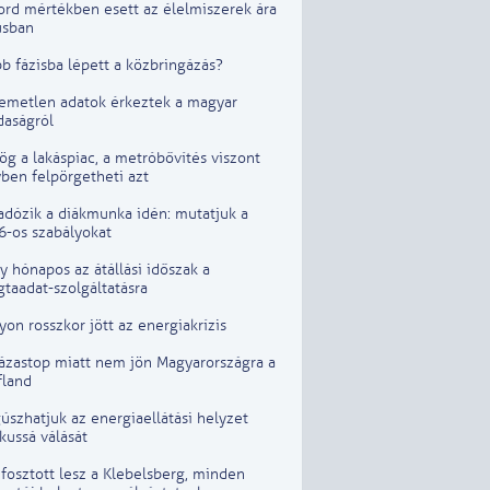
ord mértékben esett az élelmiszerek ára
usban
b fázisba lépett a közbringázás?
lemetlen adatok érkeztek a magyar
daságról
g a lakáspiac, a metróbővítés viszont
ben felpörgetheti azt
adózik a diákmunka idén: mutatjuk a
6-os szabályokat
 hónapos az átállási időszak a
taadat-szolgáltatásra
on rosszkor jött az energiakrízis
lázastop miatt nem jön Magyarországra a
fland
szhatjuk az energiaellátási helyzet
ikussá válását
fosztott lesz a Klebelsberg, minden