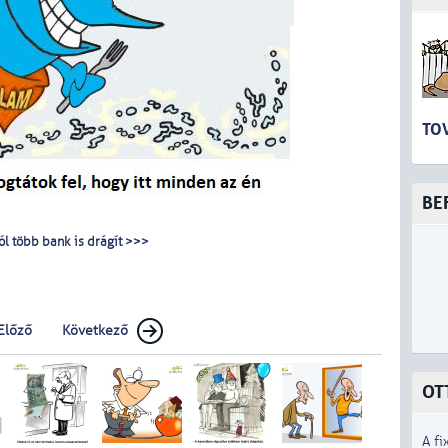
TO
BE
l több bank is drágít >>>
Előző
Következő
OT
A fi