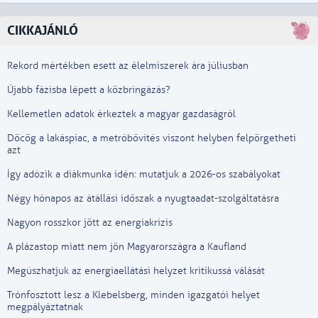
CIKKAJÁNLÓ
Rekord mértékben esett az élelmiszerek ára júliusban
Újabb fázisba lépett a közbringázás?
Kellemetlen adatok érkeztek a magyar gazdaságról
Döcög a lakáspiac, a metróbővítés viszont helyben felpörgetheti
azt
Így adózik a diákmunka idén: mutatjuk a 2026-os szabályokat
Négy hónapos az átállási időszak a nyugtaadat-szolgáltatásra
Nagyon rosszkor jött az energiakrízis
A plázastop miatt nem jön Magyarországra a Kaufland
Megúszhatjuk az energiaellátási helyzet kritikussá válását
Trónfosztott lesz a Klebelsberg, minden igazgatói helyet
megpályáztatnak