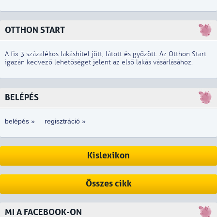
OTTHON START
A fix 3 százalékos lakáshitel jött, látott és győzött. Az Otthon Start
igazán kedvező lehetőséget jelent az első lakás vásárlásához.
BELÉPÉS
belépés »
regisztráció »
Kislexikon
Összes cikk
MI A FACEBOOK-ON