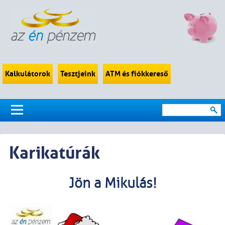
Kalkulátorok
Tesztjeink
ATM és fiókkereső
Karikatúrák
Jön a Mikulás!