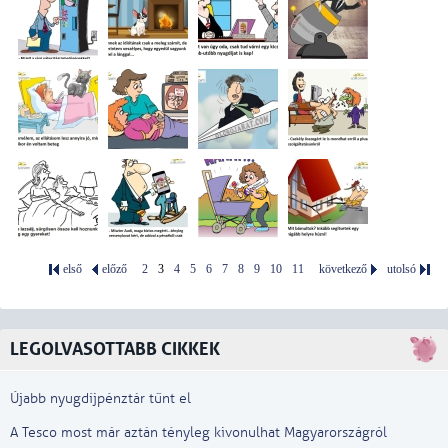
első
előző
2
3
4
5
6
7
8
9
10
11
következő
utolsó
LEGOLVASOTTABB CIKKEK
Újabb nyugdíjpénztár tűnt el
A Tesco most már aztán tényleg kivonulhat Magyarországról