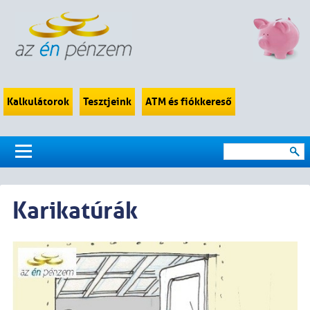
Kalkulátorok
Tesztjeink
ATM és fiókkereső
Karikatúrák