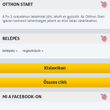
OTTHON START
A fix 3 százalékos lakáshitel jött, látott és győzött. Az Otthon Start
igazán kedvező lehetőséget jelent az első lakás vásárlásához.
BELÉPÉS
belépés »
regisztráció »
Kislexikon
Összes cikk
MI A FACEBOOK-ON