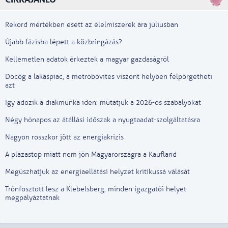
Rekord mértékben esett az élelmiszerek ára júliusban
Újabb fázisba lépett a közbringázás?
Kellemetlen adatok érkeztek a magyar gazdaságról
Döcög a lakáspiac, a metróbővítés viszont helyben felpörgetheti
azt
Így adózik a diákmunka idén: mutatjuk a 2026-os szabályokat
Négy hónapos az átállási időszak a nyugtaadat-szolgáltatásra
Nagyon rosszkor jött az energiakrízis
A plázastop miatt nem jön Magyarországra a Kaufland
Megúszhatjuk az energiaellátási helyzet kritikussá válását
Trónfosztott lesz a Klebelsberg, minden igazgatói helyet
megpályáztatnak