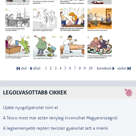
első
előző
1
2
3
4
5
6
7
8
9
10
következő
utolsó
LEGOLVASOTTABB CIKKEK
Újabb nyugdíjpénztár tűnt el
A Tesco most már aztán tényleg kivonulhat Magyarországról
A legkeményebb reptéri taxizási gyakorlat lett a miénk