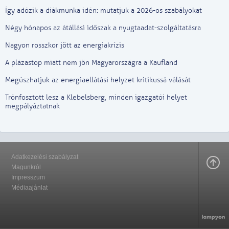
Így adózik a diákmunka idén: mutatjuk a 2026-os szabályokat
Négy hónapos az átállási időszak a nyugtaadat-szolgáltatásra
Nagyon rosszkor jött az energiakrízis
A plázastop miatt nem jön Magyarországra a Kaufland
Megúszhatjuk az energiaellátási helyzet kritikussá válását
Trónfosztott lesz a Klebelsberg, minden igazgatói helyet
megpályáztatnak
Adatkezelési szabályzat
Magunkról
Impresszum
Médiaajánlat