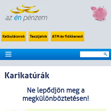
Kalkulátorok
Tesztjeink
ATM és fiókkereső
Karikatúrák
Ne lepődjön meg a
megkülönböztetésen!