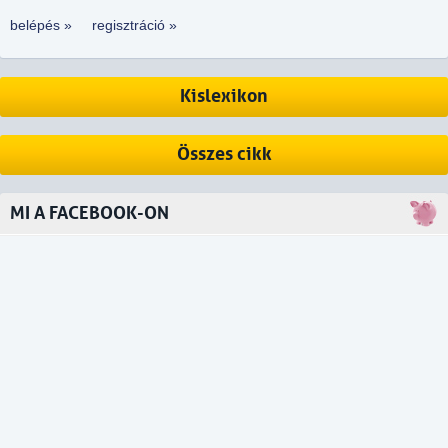
belépés »
regisztráció »
Kislexikon
Összes cikk
MI A FACEBOOK-ON