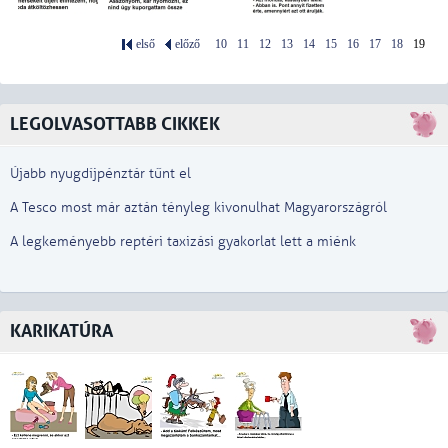
első
előző
10
11
12
13
14
15
16
17
18
19
LEGOLVASOTTABB CIKKEK
Újabb nyugdíjpénztár tűnt el
A Tesco most már aztán tényleg kivonulhat Magyarországról
A legkeményebb reptéri taxizási gyakorlat lett a miénk
KARIKATÚRA