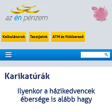
Kalkulátorok
Tesztjeink
ATM és fiókkereső
Karikatúrák
Ilyenkor a házikedvencek
ébersége is alább hagy