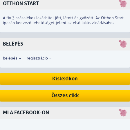
OTTHON START
A fix 3 százalékos lakáshitel jött, látott és győzött. Az Otthon Start
igazán kedvező lehetőséget jelent az első lakás vásárlásához.
BELÉPÉS
belépés »
regisztráció »
Kislexikon
Összes cikk
MI A FACEBOOK-ON