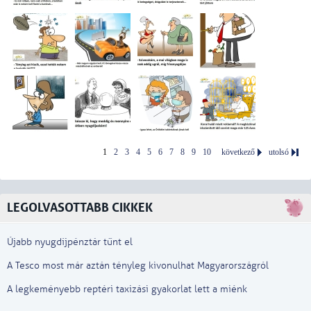
1
2
3
4
5
6
7
8
9
10
következő
utolsó
LEGOLVASOTTABB CIKKEK
Újabb nyugdíjpénztár tűnt el
A Tesco most már aztán tényleg kivonulhat Magyarországról
A legkeményebb reptéri taxizási gyakorlat lett a miénk