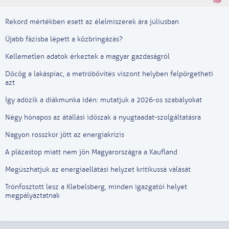
Rekord mértékben esett az élelmiszerek ára júliusban
Újabb fázisba lépett a közbringázás?
Kellemetlen adatok érkeztek a magyar gazdaságról
Döcög a lakáspiac, a metróbővítés viszont helyben felpörgetheti
azt
Így adózik a diákmunka idén: mutatjuk a 2026-os szabályokat
Négy hónapos az átállási időszak a nyugtaadat-szolgáltatásra
Nagyon rosszkor jött az energiakrízis
A plázastop miatt nem jön Magyarországra a Kaufland
Megúszhatjuk az energiaellátási helyzet kritikussá válását
Trónfosztott lesz a Klebelsberg, minden igazgatói helyet
megpályáztatnak