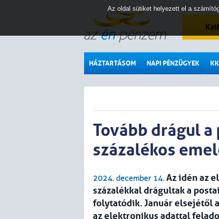
Az oldal sütiket helyezett el a számí
Kal
HÁZTARTÁSOM
NAPI PÉNZÜGYEK
KK
Tovább drágul a 
százalékos emel
Az idén az 
2024. december 14.
százalékkal drágultak a posta
folytatódik. Január elsejétől 
az elektronikus adattal felado