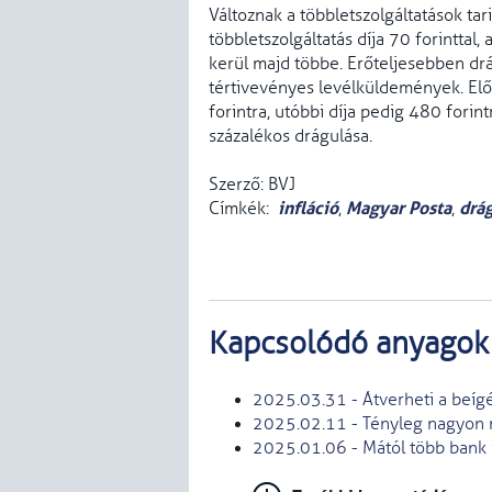
Változnak a többletszolgáltatások tari
többletszolgáltatás díja 70 forinttal,
kerül majd többe. Erőteljesebben drág
tértivevényes levélküldemények. Előb
forintra, utóbbi díja pedig 480 forin
százalékos drágulása.
Szerző: BVJ
infláció
Magyar Posta
drá
Címkék:
,
,
Kapcsolódó anyagok
2025.03.31 - Átverheti a beíg
2025.02.11 - Tényleg nagyon m
2025.01.06 - Mától több bank i