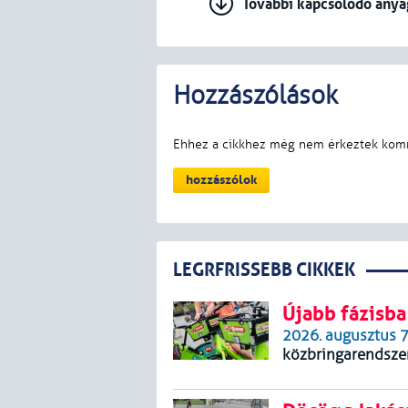
További kapcsolódó any
LEGRFRISSEBB CIKKEK
Újabb fázisba
2026. augusztus 7
közbringarendszer.