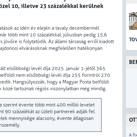
el 10, illetve 23 százalékkal kerülnek
tatások az idén év elején a tavaly decemberinél
ár több mint 10 százalékkal, júliusban pedig 15,6
TO
 jövőre is folytatódik. Az állami társaság erről kiadott
tulajdonosi elvárásoknak megfelelően hatékonyan
BE
ált elsőbbségi levél díja 2025. január 1-jétől 365
 belföldi nem elsőbbségi levél díja 255 forintról 270
lkedik. Hangsúlyozzák, hogy a Magyar Posta belföldi
ak közé tartoznak régiós viszonylatban még mindig.
 szerint évente több mint 400 millió levelet
 90 százalékát az üzleti partnerek adják fel.
evelek mennyisége alacsony, évente átlagosan
OT
ánszemély.
A fi