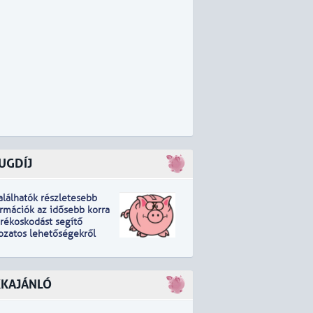
UGDÍJ
találhatók részletesebb
ormációk
a
z idősebb korra
arékoskodást segítő
tozatos lehetőségekről
KKAJÁNLÓ