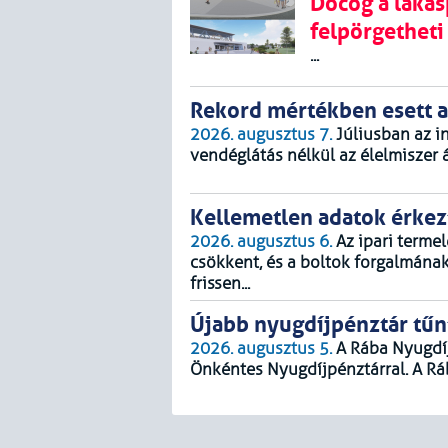
Döcög a lakás
felpörgetheti
...
Rekord mértékben esett a
2026. augusztus 7.
Júliusban az in
vendéglátás nélkül az élelmiszer á
Kellemetlen adatok érkez
2026. augusztus 6.
Az ipari terme
csökkent, és a boltok forgalmának 
frissen...
Újabb nyugdíjpénztár tűn
2026. augusztus 5.
A Rába Nyugdíj
Önkéntes Nyugdíjpénztárral. A Rá