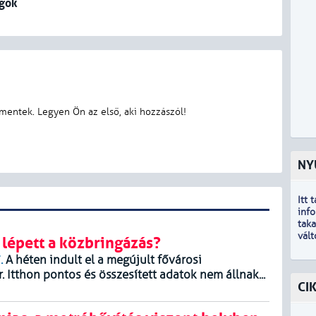
agok
NY
Itt 
inf
tak
vál
 lépett a közbringázás?
.
A héten indult el a megújult fővárosi
 Itthon pontos és összesített adatok nem állnak...
CI