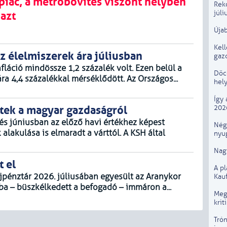
piac, a metróbővítés viszont helyben
Rek
júli
 azt
Újab
Kel
z élelmiszerek ára júliusban
gaz
fláció mindössze 1,2 százalék volt. Ezen belül a
Döcö
ra 4,4 százalékkal mérséklődött. Az Országos...
hely
Így 
202
tek a magyar gazdaságról
lés júniusban az előző havi értékhez képest
Négy
alakulása is elmaradt a várttól. A KSH által
nyug
Nagy
t el
A p
pénztár 2026. júliusában egyesült az Aranykor
Kau
ba – büszkélkedett a befogadó – immáron a...
Megú
krit
Trón