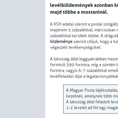
levélküldemények azonban köz
majd többe a mostaninál.
A KSH adatai szerint a postai szolgál
majdnem 5 százalékkal, márciusban m
százalékkal kerültek többe. A drágulás
közleménye
szerint céljuk, hogy a 
végezzék tevékenységüket.
A lakosság által leggyakrabban haszn
forintról 390 forintra, míg a szintén
forintra, vagyis 6-7 százalékkal eme
levélfeladási díjai a legalacsonyabb
A Magyar Posta tájékoztatása
kezelnek, amelynek több mint
A lakosság által feladott l
1-2 levelet ad fel egy mag