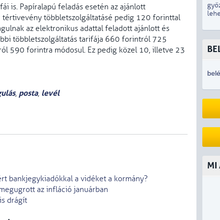
győ
fái is. Papíralapú feladás esetén az ajánlott
lehe
 a tértivevény többletszolgáltatásé pedig 120 forinttal
ulnak az elektronikus adattal feladott ajánlott és
bi többletszolgáltatás tarifája 660 forintról 725
BE
tról 590 forintra módosul. Ez pedig közel 10, illetve 23
bel
gulás
posta
levél
,
,
MI
ért bankjegykiadókkal a vidéket a kormány?
egugrott az infláció januárban
s drágít