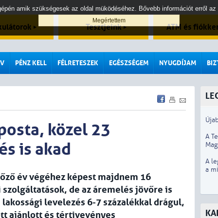
tógépén amik szükségesek az oldal müködéséhez. Bővebb információt erről az
kulátorok
Tesztjeink
ATM és fiókke
V
PÉNZ KELL
FÉLRETESZEK
EGÉSZSÉGEM
NYUGDÍJAM
BI
LE
Újab
posta, közel 23
A T
és is akad
Mag
A le
a m
előző év végéhez képest majdnem 16
i szolgáltatások, de az áremelés jövőre is
a lakossági levelezés 6-7 százalékkal drágul,
KA
tt ajánlott és tértivevényes