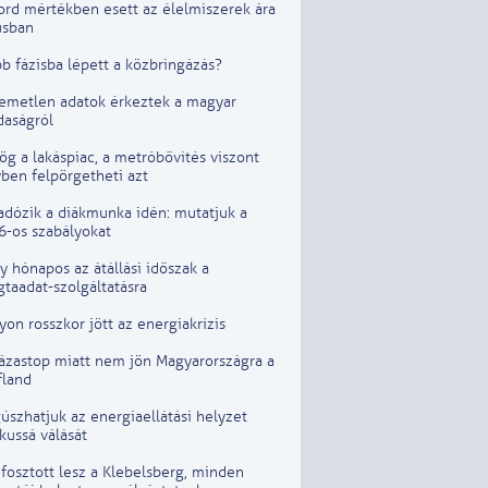
ord mértékben esett az élelmiszerek ára
usban
b fázisba lépett a közbringázás?
lemetlen adatok érkeztek a magyar
daságról
g a lakáspiac, a metróbővítés viszont
ben felpörgetheti azt
adózik a diákmunka idén: mutatjuk a
6-os szabályokat
 hónapos az átállási időszak a
taadat-szolgáltatásra
on rosszkor jött az energiakrízis
lázastop miatt nem jön Magyarországra a
fland
szhatjuk az energiaellátási helyzet
ikussá válását
fosztott lesz a Klebelsberg, minden