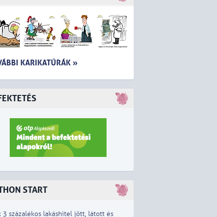
VÁBBI KARIKATÚRÁK »
FEKTETÉS
THON START
x 3 százalékos lakáshitel jött, látott és