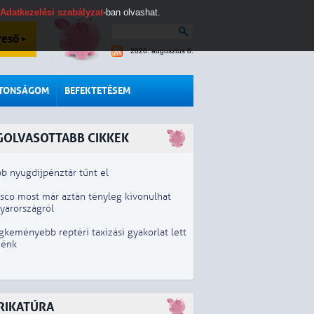
Adatkezelési szabályzat
-ban olvashat.
reső
2026. augusztus 8.
ZTONSÁGOM
BEFEKTETÉSEM
GOLVASOTTABB CIKKEK
b nyugdíjpénztár tűnt el
esco most már aztán tényleg kivonulhat
yarországról
gkeményebb reptéri taxizási gyakorlat lett
iénk
RIKATÚRA