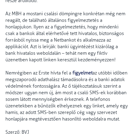
része árulkodó.
Az MBH a mostani csalási dömpingre konkrétan még nem
reagált, de található általános figyelmeztetés a
honlapjukon. Ilyen az a figyelmeztetés, hogy mindenki
csak a bankok által elérhetővé tett hivatalos, biztonságos
forrásból nyissa meg a Netbankot és alkalmazza az
applikációt. Azt is leírják: banki ügyintézést kizárólag a
bank hivatalos weboldalán – tehát nem egy fiktív
üzenetben kapott linken keresztül kezdeményezzen!
Nemrégiben az Erste hívta fel a
figyelmet
az utóbbi időben
megszaporodó adathalász támadásokra és a banki adatok
védelmének fontosságára. Az ő tájékoztatásuk szerint a
módszer ugyan nem új, ám most a csaló SMS-ek korábban
sosem látott mennyiségben érkeznek. A telefonos
üzenetekben a bűnözők elhelyeznek egy linket, amely egy
hamis, az adott SMS-ben szereplő cég vagy szervezet
honlapjára megtévesztően hasonlító weboldalra mutat.
Szerző: BVJ