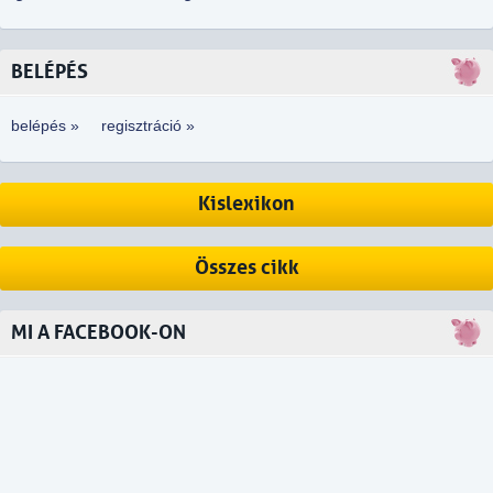
BELÉPÉS
belépés »
regisztráció »
Kislexikon
Összes cikk
MI A FACEBOOK-ON