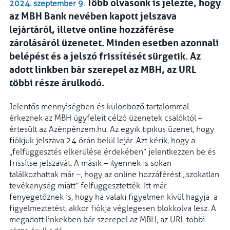
Több olvasónk is jelezte, hogy
2024. szeptember 9.
az MBH Bank nevében kapott jelszava
lejártáról, illetve online hozzáférése
zárolásáról üzenetet. Minden esetben azonnali
belépést és a jelszó frissítését sürgetik. Az
adott linkben bár szerepel az MBH, az URL
többi része árulkodó.
Jelentős mennyiségben és különböző tartalommal
érkeznek az MBH ügyfeleit célzó üzenetek csalóktól –
értesült az Azénpénzem.hu. Az egyik tipikus üzenet, hogy
fiókjuk jelszava 24 órán belül lejár. Azt kérik, hogy a
„felfüggesztés elkerülése érdekében” jelentkezzen be és
frissítse jelszavát. A másik – ilyennek is sokan
találkozhattak már –, hogy az online hozzáférést „szokatlan
tevékenység miatt” felfüggesztették. Itt már
fenyegetőznek is, hogy ha valaki figyelmen kívül hagyja a
figyelmeztetést, akkor fiókja véglegesen blokkolva lesz. A
megadott linkekben bár szerepel az MBH, az URL többi