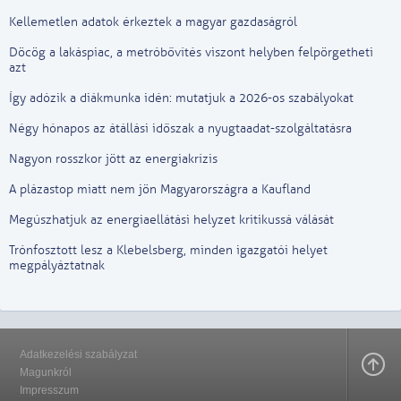
Kellemetlen adatok érkeztek a magyar gazdaságról
Döcög a lakáspiac, a metróbővítés viszont helyben felpörgetheti
azt
Így adózik a diákmunka idén: mutatjuk a 2026-os szabályokat
Négy hónapos az átállási időszak a nyugtaadat-szolgáltatásra
Nagyon rosszkor jött az energiakrízis
A plázastop miatt nem jön Magyarországra a Kaufland
Megúszhatjuk az energiaellátási helyzet kritikussá válását
Trónfosztott lesz a Klebelsberg, minden igazgatói helyet
megpályáztatnak
Adatkezelési szabályzat
Magunkról
Impresszum