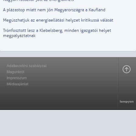
A plázastop miatt nem jön Magyarországra a Kaufland
Megúszhatjuk az energiaellátási helyzet kritikussá válását
Trónfosztott lesz a Klebelsberg, minden igazgatói helyet
megpályáztatnak
Adatkezelési szabályzat
Magunkról
Impresszum
Médiaajánlat