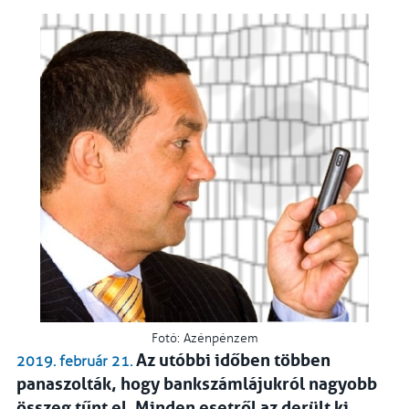
Fotó: Azénpénzem
Az utóbbi időben többen
2019. február 21.
panaszolták, hogy bankszámlájukról nagyobb
összeg tűnt el. Minden esetről az derült ki,