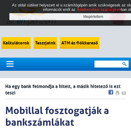
Az oldal sütiket helyezett el a számítógépén amik szükségesek az 
információt erről az
Adatkezelési szabályzat
-ban o
Kalkulátorok
Tesztjeink
ATM és fiókkereső
Ha egy bank felmondja a hitelt, a másik hitelező is ezt
teszi
Mobillal fosztogatják a
bankszámlákat