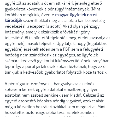
ügyféltől az adatait, s őt emiatt kár éri, jelenleg eltérő
gyakorlatot követnek a pénzügyi intézmények. (Mint
korábban megírtuk, évente
magyar ügyfelek ezreit
károsítják
százmilliókkal meg a csalók, a bankszövetség
védekezési „receptet” is adott.) Akad olyan pénzügyi
intézmény, amelyik elzárkózik a jóváírási igény
teljesítésétől (s büntetőfeljelentés megtételét javasolja az
ügyfélnek), mások teljesítik. Úgy látjuk, hogy (legalábbis
egyelőre) érzékelhetően sem a PBT, sem a felügyeleti
hatóság nem szándékozik az egységes, az ügyfelek
számára kedvező gyakorlat kikényszerítésének irányában
lépni. Így a pórul jártak csak abban bízhatnak, hogy az ő
bankjuk a kedvezőbb gyakorlatot folytatók közé tartozik.
A pénzügyi intézmények – hangsúlyozza az elnök –
sohasem kérnek ügyféladatokat emailben, így ilyen
adatokat nem szabad senkinek sem kiadni. Célszerű az
egyedi azonosító kódokra mindig vigyázni, azokat akár
még a közvetlen hozzátartozókkal sem megosztva. Mint
hozzátette: biztonságosabbá teszi az elektronikus