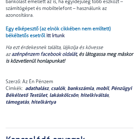
bankolást emellett az is, ha egyidejűleg több eszközt –
számítógépet és mobiltelefont – használunk az
azonosításra.
Egy elképesztő (az elnök cikkében nem említett)
békéltetős esetről
itt írtunk
Ha ezt érdekesnek találta, lájkolja és kövesse
az
azénpénzem facebook oldalát
, és látogassa meg máskor
is közvetlenül honlapunkat!
Szerző: Az Én Pénzem
adathalász
csalók
bankszámla
mobil
Pénzügyi
Címkék:
,
,
,
,
Békéltető Testület
lakáskölcsön
hitelkiváltás
,
,
,
támogatás
hitelkártya
,