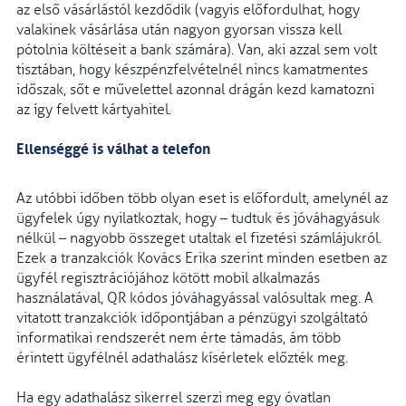
az első vásárlástól kezdődik (vagyis előfordulhat, hogy
valakinek vásárlása után nagyon gyorsan vissza kell
pótolnia költéseit a bank számára). Van, aki azzal sem volt
tisztában, hogy készpénzfelvételnél nincs kamatmentes
időszak, sőt e művelettel azonnal drágán kezd kamatozni
az így felvett kártyahitel.
Ellenséggé is válhat a telefon
Az utóbbi időben több olyan eset is előfordult, amelynél az
ügyfelek úgy nyilatkoztak, hogy – tudtuk és jóváhagyásuk
nélkül – nagyobb összeget utaltak el fizetési számlájukról.
Ezek a tranzakciók Kovács Erika szerint minden esetben az
ügyfél regisztrációjához kötött mobil alkalmazás
használatával, QR kódos jóváhagyással valósultak meg. A
vitatott tranzakciók időpontjában a pénzügyi szolgáltató
informatikai rendszerét nem érte támadás, ám több
érintett ügyfélnél adathalász kísérletek előzték meg.
Ha egy adathalász sikerrel szerzi meg egy óvatlan