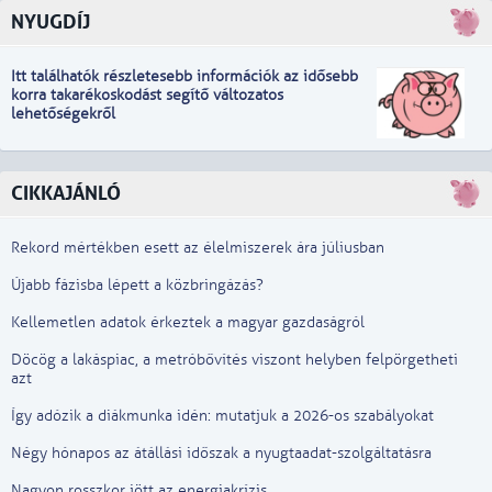
NYUGDÍJ
Itt találhatók részletesebb információk
a
z idősebb
korra takarékoskodást segítő változatos
lehetőségekről
CIKKAJÁNLÓ
Rekord mértékben esett az élelmiszerek ára júliusban
Újabb fázisba lépett a közbringázás?
Kellemetlen adatok érkeztek a magyar gazdaságról
Döcög a lakáspiac, a metróbővítés viszont helyben felpörgetheti
azt
Így adózik a diákmunka idén: mutatjuk a 2026-os szabályokat
Négy hónapos az átállási időszak a nyugtaadat-szolgáltatásra
Nagyon rosszkor jött az energiakrízis