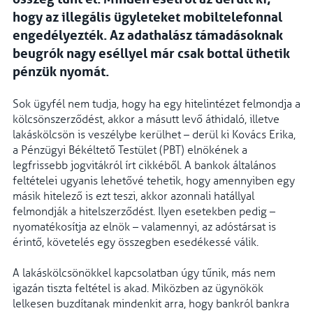
hogy az illegális ügyleteket mobiltelefonnal
engedélyezték. Az adathalász támadásoknak
beugrók nagy eséllyel már csak bottal üthetik
pénzük nyomát.
Sok ügyfél nem tudja, hogy ha egy hitelintézet felmondja a
kölcsönszerződést, akkor a másutt levő áthidaló, illetve
lakáskölcsön is veszélybe kerülhet – derül ki Kovács Erika,
a Pénzügyi Békéltető Testület (PBT) elnökének a
legfrissebb jogvitákról írt cikkéből. A bankok általános
feltételei ugyanis lehetővé tehetik, hogy amennyiben egy
másik hitelező is ezt teszi, akkor azonnali hatállyal
felmondják a hitelszerződést. Ilyen esetekben pedig –
nyomatékosítja az elnök – valamennyi, az adóstársat is
érintő, követelés egy összegben esedékessé válik.
A lakáskölcsönökkel kapcsolatban úgy tűnik, más nem
igazán tiszta feltétel is akad. Miközben az ügynökök
lelkesen buzdítanak mindenkit arra, hogy bankról bankra