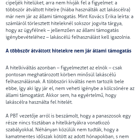
cipeljék hitelüket, arra nem hívják fel a figyelmet: a
többször átváltott hitelre (hiába használták azt lakáscélra)
már nem jár az állami támogatás. Mint Kovács Erika leírta: a
számláról törlesztett hiteleknél sokszor jogvita tárgya,
hogy az ügyfélnek – jellemzően az állami támogatás
igénybevételéhez – lakáscélú felhasználást kell igazolnia.
A többször átváltott hitelekre nem jár állami támogatás
A hitelkiváltás azonban – figyelmeztet az elnök – csak
pontosan meghatározott körben minősül lakáscélú
felhasználásnak. A többszöri kiváltás nem tartozik bele
ebbe, így aki így jár el, nem veheti igénybe a kölcsönére az
állami támogatást. Akkor sem, ha egyértelmű, hogy
lakáscélra használta fel hitelét.
A PBT vezetője arról is beszámolt, hogy a panaszosok egy
része nincs tisztában a hitelkártyákra vonatkozó
szabályokkal. Néhányan közülük nem tudták, hogy a
kamatmentes időszak kötött az adott hónapokban, s nem