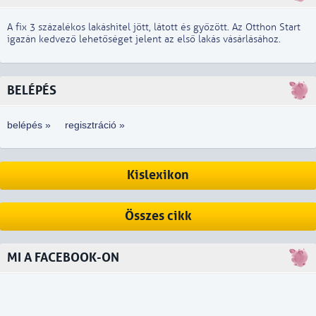
A fix 3 százalékos lakáshitel jött, látott és győzött. Az Otthon Start
igazán kedvező lehetőséget jelent az első lakás vásárlásához.
BELÉPÉS
belépés »
regisztráció »
Kislexikon
Összes cikk
MI A FACEBOOK-ON