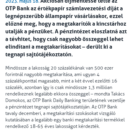
Akciósan díjmentessé tette az
2023. május 18.
OTP Bank az értékpapír számlavezetési díját a
legnépszerűbb állampapír vásárlásakor, ezzel
előzné meg, hogy a megtakarítók a kincstárhoz
utalják a pénzüket. A pénzintézet eloszlatná azt
a tévhitet, hogy csak nagyobb összeggel lehet
elindítani a megtakarításokat – derült ki a
tegnapi sajtótájékoztatón.
Mindössze a lakosság 20 százalékának van 500 ezer
forintnál nagyobb megtakarítása, ami ugyan 4
százalékponttal magasabb, mint a két évvel ezelőtti 16
százalék, azonban így is csak mindössze 1,3 millióan
rendelkeznek legalább ekkora összeggel – mondta Takács
Domokos, az OTP Bank Daily Banking területének vezetője
a pénzintézet tegnapi sajtótájékoztatóján. Az OTP Bank
tavaly decemberi, a megtakarítási szokásokat vizsgáló
kutatásában a legalább egy banki megtakarítási termékkel
rendelkező 18-65 éves lakosságot kérdezték.