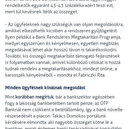
rendelkezők egyaránt 43-43 százaléka azért teszi ezt,
mert túl kevésnek ítélik az összeget.
- Az ügyfeleknek nagy szükségük van olyan megoldásokra,
amikkel elkezdhetik kicsiben a rendszeres gyűjtögetést.
Ilyen például a Bank Rendszeres Megtakarítási Programja,
mellyel egyszerűen és kényelmesen, egyetlen megbízás
megadásával lehet akár hosszú távon is takarékoskodni.
További, kis összegű megtakarítást támogató fejlesztések
is folyamatban vannak, amivel különböző célokat is hozzá
tudnak rendelni a megtakarításaikhoz, mindezt online, a
karosszék kényelméből – mondta el Fabriczki Rita.
Minden ügyfélnek kínálnak megoldást
Mint
korábban megírtuk
, bár a bankszektor egészében
fogy a lakosság bankbetétben tartott pénze, az OTP
Banknál nem csökkent a betétállomány, így a bank növelte
részesedését a piacon. Takács Domokos portálunk
kérdésére elmondta: aki nagyobb összeget kötne le a
bankban, annak érdemes banki tanácsadójával konzultálni