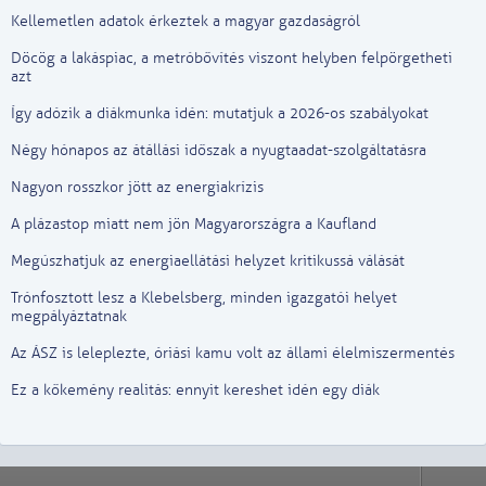
Kellemetlen adatok érkeztek a magyar gazdaságról
Döcög a lakáspiac, a metróbővítés viszont helyben felpörgetheti
azt
Így adózik a diákmunka idén: mutatjuk a 2026-os szabályokat
Négy hónapos az átállási időszak a nyugtaadat-szolgáltatásra
Nagyon rosszkor jött az energiakrízis
A plázastop miatt nem jön Magyarországra a Kaufland
Megúszhatjuk az energiaellátási helyzet kritikussá válását
Trónfosztott lesz a Klebelsberg, minden igazgatói helyet
megpályáztatnak
Az ÁSZ is leleplezte, óriási kamu volt az állami élelmiszermentés
Ez a kőkemény realitás: ennyit kereshet idén egy diák