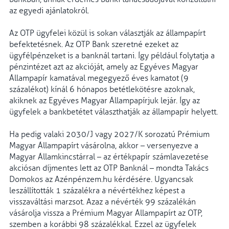
az egyedi ajánlatokról.
Az OTP ügyfelei közül is sokan választják az állampapírt
befektetésnek. Az OTP Bank szeretné ezeket az
ügyfélpénzeket is a banknál tartani. Így például folytatja a
pénzintézet azt az akcióját, amely az Egyéves Magyar
Állampapír kamatával megegyező éves kamatot (9
százalékot) kínál 6 hónapos betétlekötésre azoknak,
akiknek az Egyéves Magyar Állampapírjuk lejár. Így az
ügyfelek a bankbetétet választhatják az állampapír helyett.
Ha pedig valaki 2030/J vagy 2027/K sorozatú Prémium
Magyar Állampapírt vásárolna, akkor – versenyezve a
Magyar Államkincstárral – az értékpapír számlavezetése
akciósan díjmentes lett az OTP Banknál – mondta Takács
Domokos az Azénpénzem.hu kérdésére. Ugyancsak
leszállították 1 százalékra a névértékhez képest a
visszaváltási marzsot. Azaz a névérték 99 százalékán
vásárolja vissza a Prémium Magyar Állampapírt az OTP,
szemben a korábbi 98 százalékkal. Ezzel az ügyfelek