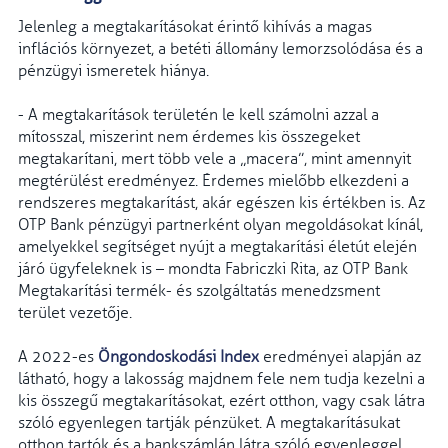
Jelenleg a megtakarításokat érintő kihívás a magas
inflációs környezet, a betéti állomány lemorzsolódása és a
pénzügyi ismeretek hiánya.
- A megtakarítások területén le kell számolni azzal a
mítosszal, miszerint nem érdemes kis összegeket
megtakarítani, mert több vele a „macera”, mint amennyit
megtérülést eredményez. Érdemes mielőbb elkezdeni a
rendszeres megtakarítást, akár egészen kis értékben is. Az
OTP Bank pénzügyi partnerként olyan megoldásokat kínál,
amelyekkel segítséget nyújt a megtakarítási életút elején
járó ügyfeleknek is – mondta Fabriczki Rita, az OTP Bank
Megtakarítási termék- és szolgáltatás menedzsment
terület vezetője.
A 2022-es
Öngondoskodási Index
eredményei alapján az
látható, hogy a lakosság majdnem fele nem tudja kezelni a
kis összegű megtakarításokat, ezért otthon, vagy csak látra
szóló egyenlegen tartják pénzüket. A megtakarításukat
otthon tartók és a bankszámlán látra szóló egyenleggel