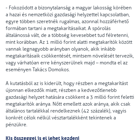
- Fokozódott a bizonytalanság a magyar lakosság körében
a hazai és nemzetközi gazdasági helyzettel kapcsolatban,
egyre többen szeretnék rugalmas, azonnal hozzáférhető
formában tartani a megtakarításaikat. A spórolás
általánossá vált, de a többség kevesebbet tud félretenni,
mint korábban. Az 1 millió forint alatti megtakarítók között
vannak legnagyobb arányban olyanok, akik inkább
megtakarításaik csökkentését, mintsem növelését tervezik,
vagy várhatóan erre kényszerülnek majd – mondta el az
eseményen Takács Domokos.
A kutatásból az is kiderült, hogy részben a megtakarítást
újonnan elkezdők miatt, részben a kedvezőtlenebb
gazdasági helyzet hatására csökkent a 3 millió forint feletti
megtakarítók aránya. Nőtt emellett azok aránya, akik csak
általános tartalékkal rendelkeznek (42 százalék), vagyis
konkrét célok nélkül vésztartalékként tekintenek a
pénzükre.
Kis összeggel is el lehet kezdeni