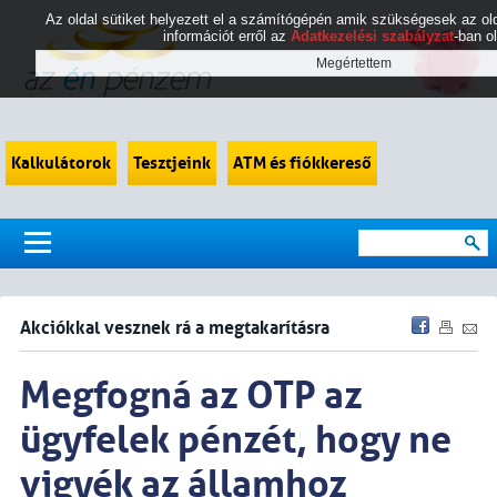
Az oldal sütiket helyezett el a számítógépén amik szükségesek az 
információt erről az
Adatkezelési szabályzat
-ban o
Kalkulátorok
Tesztjeink
ATM és fiókkereső
Akciókkal vesznek rá a megtakarításra
Megfogná az OTP az
ügyfelek pénzét, hogy ne
vigyék az államhoz