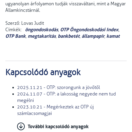
ugyanolyan árfolyamon tudják visszaváltani, mint a Magyar
Államkincstárnál.
Szerző: Lovas Judit
öngondoskodás
OTP Öngondoskodási Index
Címkék:
,
,
OTP Bank
megtakarítás
bankbetét
állampapír
kamat
,
,
,
,
Kapcsolódó anyagok
2025.11.21 - OTP: szorongunk a jövőtől
2024.11.07 - OTP: a lakosság negyede nem tud
megélni
2023.10.21 - Megérkeztek az OTP új
számlacsomagjai
További kapcsolódó anyagok