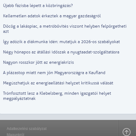
Újabb fázisba lépett a közbringázás?
Kellemetlen adatok érkeztek a magyar gazdaságról
Döcög a lakáspiac, a metróbővítés viszont helyben felpörgetheti
azt
Így adózik a diákmunka idén: mutatjuk a 2026-os szabályokat
Négy hónapos az átállási időszak a nyugtaadat-szolgáltatásra
Nagyon rosszkor jött az energiakrízis
A plázastop miatt nem jön Magyarországra a Kaufland
Megúszhatjuk az energiaellátási helyzet kritikussá válását
Trónfosztott lesz a Klebelsberg, minden igazgatói helyet
megpályáztatnak
Adatkezelési szabályzat
Magunkról