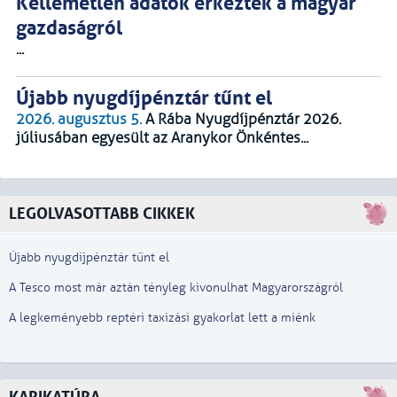
Kellemetlen adatok érkeztek a magyar
gazdaságról
...
Újabb nyugdíjpénztár tűnt el
2026. augusztus 5.
A Rába Nyugdíjpénztár 2026.
júliusában egyesült az Aranykor Önkéntes...
LEGOLVASOTTABB CIKKEK
Újabb nyugdíjpénztár tűnt el
A Tesco most már aztán tényleg kivonulhat Magyarországról
A legkeményebb reptéri taxizási gyakorlat lett a miénk