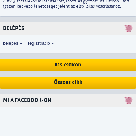
A fix 3 százalékos lakáshitel jött, látott és győzött. Az Otthon Start
igazán kedvező lehetőséget jelent az első lakás vásárlásához.
BELÉPÉS
belépés »
regisztráció »
Kislexikon
Összes cikk
MI A FACEBOOK-ON