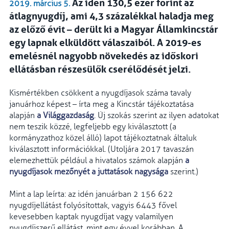
Az idén 130,5 ezer forint az
2019. március 5.
átlagnyugdíj, ami 4,3 százalékkal haladja meg
az előző évit – derült ki a Magyar Államkincstár
egy lapnak elküldött válaszaiból. A 2019-es
emelésnél nagyobb növekedés az időskori
ellátásban részesülők cserélődését jelzi.
Kismértékben csökkent a nyugdíjasok száma tavaly
januárhoz képest – írta meg a Kincstár tájékoztatása
alapján
a Világgazdaság
. Új szokás szerint az ilyen adatokat
nem teszik közzé, legfeljebb egy kiválasztott (a
kormányzathoz közel álló) lapot tájékoztatnak általuk
kiválasztott információkkal. (Utoljára 2017 tavaszán
elemezhettük például a hivatalos számok alapján
a
nyugdíjasok mezőnyét a juttatások nagysága
szerint.)
Mint a lap leírta: az idén januárban 2 156 622
nyugdíjellátást folyósítottak, vagyis 6443 fővel
kevesebben kaptak nyugdíjat vagy valamilyen
nyugdíjszerű ellátást, mint egy évvel korábban. A