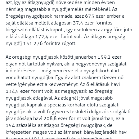
azt, így az átlagnyugdíj növekedése minden évben
némileg magasabb a nyugdíjemelés mértékénél. Az
öregségi nyugdíjasok harmada, azaz 675 ezer ember a
saját ellátása mellett átlagosan 37,4 ezer forintos
kiegészítő ellátást is kapott, így esetükben az egy főre jutó
ellátás átlaga 172,4 ezer forint volt. Az átlagos öregségi
nyugdíj 131 276 forintra rúgott.
Az öregségi nyugdíjasok között januárban 159,2 ezer
olyan nőt tartottak nyilván, aki a negyvenévnyi szolgálati
idő elérésével – még nem érve el a nyugdíjkorhatárt –
vonulhatott nyugdíjba. Egy év alatt csaknem tízezer nő
vette igénybe ezt a kedvezményt. Az ő ellátásuk havi
134,5 ezer forint volt, ez megegyezik az öregségi
nyugdíjasok átlagával. Az átlagnál jóval magasabb
nyugdíjat kapnak a speciális korhatár előtti szolgálati
nyugdíjasok: a volt fegyveres testületi dolgozók szolgálati
járandósága havi 208,8 ezer forint volt januárban, ez a
154 százaléka az átlagos öregségi nyugdíjnak, de
kifejezetten magas volt az átmeneti bányászjáradék havi