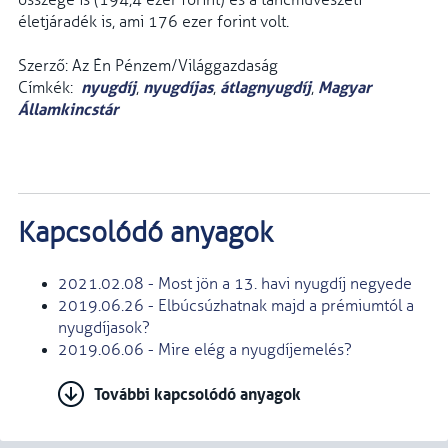
összege is (194,4 ezer forint) és a táncművészeti
életjáradék is, ami 176 ezer forint volt.
Szerző: Az Én Pénzem/Világgazdaság
nyugdíj
nyugdíjas
átlagnyugdíj
Magyar
Címkék:
,
,
,
Államkincstár
Kapcsolódó anyagok
2021.02.08 - Most jön a 13. havi nyugdíj negyede
2019.06.26 - Elbúcsúzhatnak majd a prémiumtól a
nyugdíjasok?
2019.06.06 - Mire elég a nyugdíjemelés?
További kapcsolódó anyagok