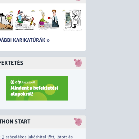
VÁBBI KARIKATÚRÁK »
FEKTETÉS
THON START
x 3 százalékos lakáshitel jött, látott és