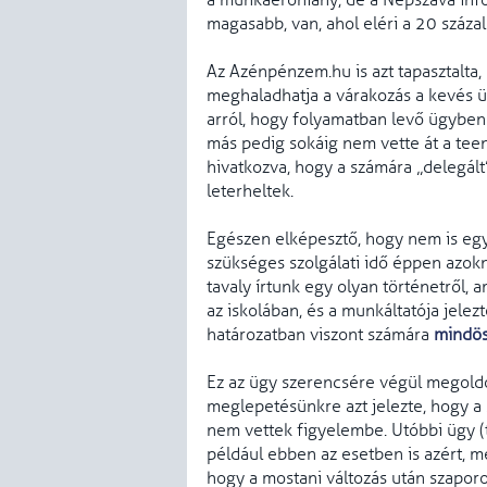
a munkaerőhiány, de a Népszava inf
magasabb, van, ahol eléri a 20 százal
Az Azénpénzem.hu is azt tapasztalta
meghaladhatja a várakozás a kevés ü
arról, hogy folyamatban levő ügyben 
más pedig sokáig nem vette át a teen
hivatkozva, hogy a számára „delegál
leterheltek.
Egészen elképesztő, hogy nem is egy 
szükséges szolgálati idő éppen azokn
tavaly írtunk egy olyan történetről,
az iskolában, és a munkáltatója jelez
határozatban viszont számára
mindös
Ez az ügy szerencsére végül megoldó
meglepetésünkre azt jelezte, hogy a s
nem vettek figyelembe. Utóbbi ügy (t
például ebben az esetben is azért, mer
hogy a mostani változás után szapor