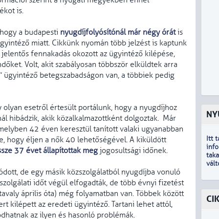
ormációi szerint a nyugati megyékben ennél
ékot is.
, hogy a budapesti
nyugdíjfolyósítónál már négy órát
is
gyintéző miatt. Cikkünk nyomán több jelzést is kaptunk
jelentős fennakadás okozott az ügyintéző kilépése,
dőket. Volt, akit szabályosan többször elküldtek arra
t” ügyintéző betegszabadságon van, a többiek pedig
olyan esetről értesült portálunk, hogy a nyugdíjhoz
NY
ál hibádzik, akik közalkalmazottként dolgoztak. Már
 amelyben 42 éven keresztül tanított valaki ugyanabban
Itt 
te, hogy éljen a nők 40 lehetőségével. A kiküldött
inf
sze 37 évet állapítottak meg
jogosultsági időnek.
tak
vál
dott, de egy másik közszolgálatból nyugdíjba vonuló
zolgálati időt végül elfogadták, de több évnyi fizetést
avaly április óta) még folyamatban van. Többek között
CI
t kilépett az eredeti ügyintéző. Tartani lehet attól,
odhatnak az ilyen és hasonló problémák.