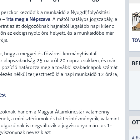
perckor kezdődik a munkaidő a Nyugdíjfolyósítási
a –
írta meg a Népszava
. A mától hatályos jogszabály, a
rint az itt dolgozóknak hajnaltól legalább napi kilenc
ön az eddigi nyolc óra helyett, és a munkaidőbe már
ája.
TO
k, hogy a megyei és fővárosi kormányhivatali
az alapszabadság 25 napról 20 napra csökken, és már
BE
 pozíció határozza meg a további szabadnapok számát.
telezés nélkül terjeszthető ki a napi munkaidő 12 órára,
ést
ozóknak, hanem a Magyar Államkincstár valamennyi
ének, a minisztériumok és háttérintézményeik, valamint
OT
 dolgozóinak is megváltozik a jogviszonya március 1-
ogviszonynak nevezik azt.
A fi