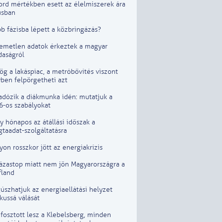
ord mértékben esett az élelmiszerek ára
usban
b fázisba lépett a közbringázás?
lemetlen adatok érkeztek a magyar
daságról
g a lakáspiac, a metróbővítés viszont
ben felpörgetheti azt
adózik a diákmunka idén: mutatjuk a
6-os szabályokat
 hónapos az átállási időszak a
taadat-szolgáltatásra
on rosszkor jött az energiakrízis
lázastop miatt nem jön Magyarországra a
fland
szhatjuk az energiaellátási helyzet
ikussá válását
fosztott lesz a Klebelsberg, minden