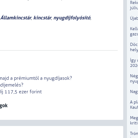
Rek
júli
Államkincstár
kincstár
nyugdíjfolyósító
,
,
,
Újab
Kel
gaz
Döcö
hely
Így 
202
Négy
majd a prémiumtól a nyugdíjasok?
nyug
gdíjemelés?
Nagy
j 117,5 ezer forint
A p
agok
Kau
Megú
krit
Trón