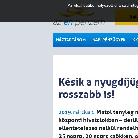
Az oldal sütiket helyezett el a számí
Kal
HÁZTARTÁSOM
NAPI PÉNZÜGYEK
KK
Késik a nyugdíjü
rosszabb is!
Mától tényleg 
2019. március 1.
központi hivatalokban – derül 
ellentételezés nélkül rendel
25 napról 20 napra csökken, a