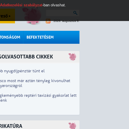
Adatkezelési szabályzat
-ban olvashat.
reső
2026. augusztus 8.
ZTONSÁGOM
BEFEKTETÉSEM
GOLVASOTTABB CIKKEK
b nyugdíjpénztár tűnt el
esco most már aztán tényleg kivonulhat
yarországról
gkeményebb reptéri taxizási gyakorlat lett
iénk
RIKATÚRA