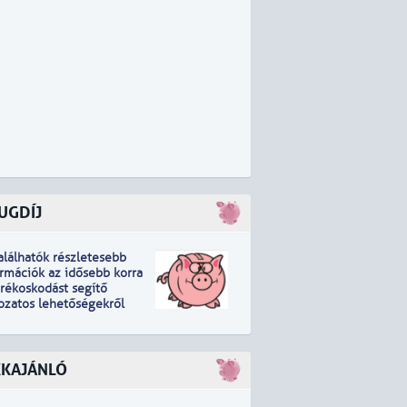
UGDÍJ
találhatók részletesebb
ormációk
a
z idősebb korra
arékoskodást segítő
tozatos lehetőségekről
KKAJÁNLÓ