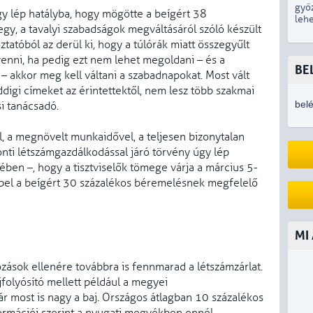
győ
úgy lép hatályba, hogy mögötte a beígért 38
lehe
gy, a tavalyi szabadságok megváltásáról szóló készült
oztatóból az derül ki, hogy a túlórák miatt összegyűlt
enni, ha pedig ezt nem lehet megoldani – és a
BE
– akkor meg kell váltani a szabadnapokat. Most vált
ddigi címeket az érintettektől, nem lesz több szakmai
bel
i tanácsadó.
 a megnövelt munkaidővel, a teljesen bizonytalan
ponti létszámgazdálkodással járó törvény úgy lép
ében –, hogy a tisztviselők tömege várja a március 5-
repel a beígért 30 százalékos béremelésnek megfelelő
MI
ozások ellenére továbbra is fennmarad a létszámzárlat.
jfolyósító mellett például a megyei
r most is nagy a baj. Országos átlagban 10 százalékos