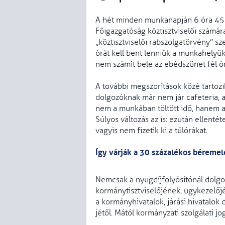
A hét minden munkanapján 6 óra 45 
Főigazgatóság köztisztviselői számár
„köztisztviselői rabszolgatörvény” sze
órát kell bent lenniük a munkahelyük
nem számít bele az ebédszünet fél ór
A további megszorítások közé tartozi
dolgozóknak már nem jár cafeteria, 
nem a munkában töltött idő, hanem a
Súlyos változás az is: ezután ellenté
vagyis nem fizetik ki a túlórákat.
Így várják a 30 százalékos béremel
Nemcsak a nyugdíjfolyósítónál dolg
kormánytisztviselőjének, ügykezelőj
a kormányhivatalok, járási hivatalok
jétől. Mától kormányzati szolgálati j