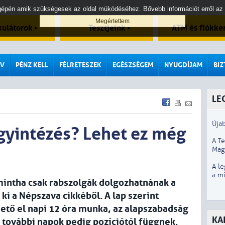
tógépén amik szükségesek az oldal müködéséhez. Bővebb információt erről az
kulátorok
Tesztjeink
ATM és fiókke
V
PÉNZ KELL
FÉLRETESZEK
EGÉSZSÉGEM
NYUGDÍJAM
BI
LE
Újab
gyintézés? Lehet ez még
A T
Mag
A le
a m
mintha csak rabszolgák dolgozhatnának a
ki a Népszava cikkéből. A lap szerint
hető el napi 12 óra munka, az alapszabadság
KA
 további napok pedig pozíciótól függnek.