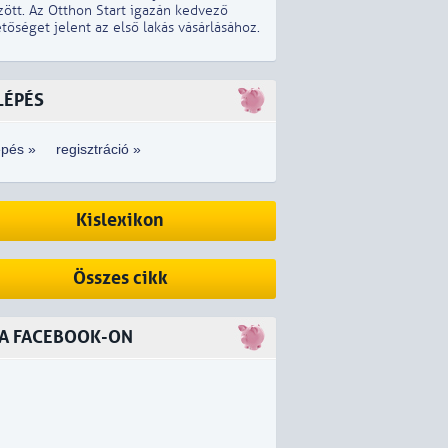
zött. Az Otthon Start igazán kedvező
tőséget jelent az első lakás vásárlásához.
LÉPÉS
épés »
regisztráció »
Kislexikon
Összes cikk
 A FACEBOOK-ON