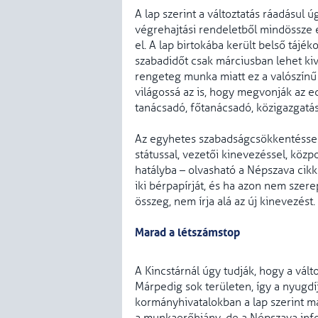
A lap szerint a változtatás ráadásul 
végrehajtási rendeletből mindössze e
el. A lap birtokába került belső tájék
szabadidőt csak márciusban lehet kiv
rengeteg munka miatt ez a valószínű 
világossá az is, hogy megvonják az e
tanácsadó, főtanácsadó, közigazgatás
Az egyhetes szabadságcsökkentéssel,
státussal, vezetői kinevezéssel, köz
hatályba – olvasható a Népszava cikk
iki bérpapírját, és ha azon nem sze
összeg, nem írja alá az új kinevezést.
Marad a létszámstop
A Kincstárnál úgy tudják, hogy a vált
Márpedig sok területen, így a nyugdí
kormányhivatalokban a lap szerint má