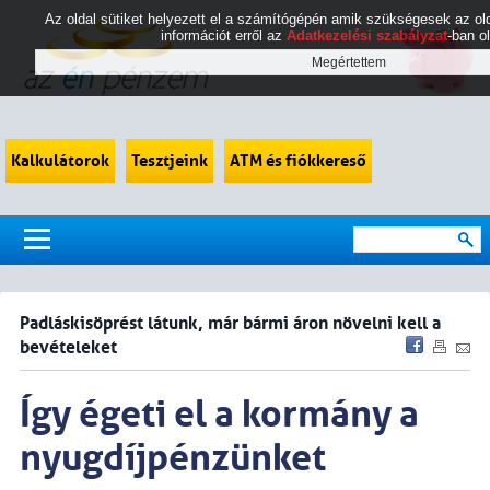
Az oldal sütiket helyezett el a számítógépén amik szükségesek az 
információt erről az
Adatkezelési szabályzat
-ban o
Kalkulátorok
Tesztjeink
ATM és fiókkereső
Padláskisöprést látunk, már bármi áron növelni kell a
bevételeket
Így égeti el a kormány a
nyugdíjpénzünket