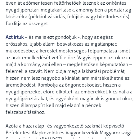
éven át adómentesen feltörhetőek lesznek az önkéntes
nyugdíjpénztári megtakarítások, amennyiben a pénztártag
lakáscélra (például vásárlás, felújítás vagy hiteltörlesztés)
fordítja az összeget.
Azt írtuk
– és ma is ezt gondoljuk -, hogy az egész
erőszakos, újabb állami beavatkozás az ingatlanpiac
működésébe, a kereslet mesterséges felpumpálása ismét
az árak emelkedését vetíti előre. Vagyis éppen azt okozza
majd a kormány, ami ellen – meglehetősen képmutatóan –
felemeli a szavát. Nem oldja meg a lakhatási problémát,
hiszen nem lesz nagyobb a kínálat, ami mérsékelhetné az
áremelkedést. Rombolja az öngondoskodást, hiszen a
nyugdíjpénzeket előre elkölteti az emberekkel, kicsinálja a
nyugdíjpénztárakat, és egyébként magának is gondot okoz,
hiszen állampapírt kell majd eladni a pénzek
felszabadításához.
Azóta a hazai alap- és vagyonkezelő szakmát képviselő
Befektetési Alapkezelők és Vagyonkezelők Magyarországi