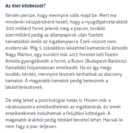
Az élet közbeszól?
Kérdés persze, hogy mennyire válik majd be. Mert ma
mindenki készpénzként kezeli, hogy a nyugdíjpénztárakból
300 milliárd forint jelenik meg a piacon, további
ezermilliárd pedig az állampapírok után fizetett
kamatokból ömlik az ingatlanpiacra. Ezek viszont nem
evidenciák. Míg 5 százalékos lakáshitel kamatokról álmodik
Nagy Márton, egy euróért már 403 forintot kell fizetni.
Amióta gyengélkedik a forint, a Bubor (Budapesti Bankközi
Kamatláb) folyamatosan emelkedik. Ha ez így megy
tovább, kérdés, mennyire lesznek tarthatóak az alacsony
kamatok. A magasabb kamatok pedig betesznek a
lakáshitelezésnek.
De elég lehet a pszichológiai hatás is. Hiszen már a
várakozásokra emelkedhetnek az ingatlanárak, és ismét
emelkedésnek indulhatnak a felújítási költségek. A
magasabb árakból pedig többlet bevétel lehet. Hacsak le
nem fagy a piac teljesen.