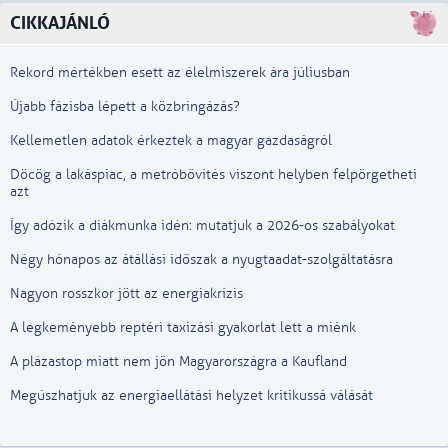
CIKKAJÁNLÓ
Rekord mértékben esett az élelmiszerek ára júliusban
Újabb fázisba lépett a közbringázás?
Kellemetlen adatok érkeztek a magyar gazdaságról
Döcög a lakáspiac, a metróbővítés viszont helyben felpörgetheti
azt
Így adózik a diákmunka idén: mutatjuk a 2026-os szabályokat
Négy hónapos az átállási időszak a nyugtaadat-szolgáltatásra
Nagyon rosszkor jött az energiakrízis
A legkeményebb reptéri taxizási gyakorlat lett a miénk
A plázastop miatt nem jön Magyarországra a Kaufland
Megúszhatjuk az energiaellátási helyzet kritikussá válását