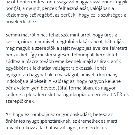
az otthonteremtés fontosságával magyarázza ennek egyik
pontját, a nyugdíjpénzek felhasználását, valójában a
közlemény szövegéből az derül ki, hogy ez is szükséges a
növekedéshez.
Semmi másról nincs tehát szó, mint arról, hogy üres a
kassza, nincs már mivel megtolni a lakáspiacot, hát tolják
meg maguk a szereplők a saját nyugdíjas éveikre félretett
pénzükkel. Így mesterségesen felpumpált keresletet
zúdítva a piacra tovább emelkednek majd az árak, amik
egyébként a lakhatási válságot is okozzák. Tehát
nyugodtan hagyhatjuk a maszlagot, amivel a kormány
indokolja a lépéseit. A valóság az, hogy nagyon kellene
pénz valamilyen bevétel (áfa) formájában, és nagyon
kellene a plusz kereslet az ingatlanpiacon érdekelt NER-es
szereplőknek.
Az, hogy ez rombolja az öngondoskodást, betesz az
önkéntes nyugdíjpénztáraknak, az áremelkedés miatt
tovább fokozz a lakhatási válságot, nem érdekes.