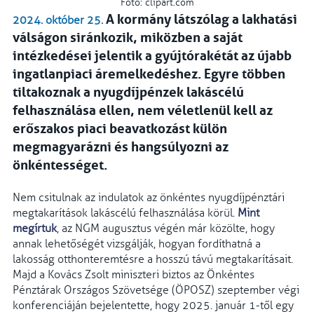
Fotó: clipart.com
A kormány látszólag a lakhatási
2024. október 25.
válságon siránkozik, miközben a saját
intézkedései jelentik a gyújtórakétát az újabb
ingatlanpiaci áremelkedéshez. Egyre többen
tiltakoznak a nyugdíjpénzek lakáscélú
felhasználása ellen, nem véletlenül kell az
erőszakos piaci beavatkozást külön
megmagyarázni és hangsúlyozni az
önkéntességet.
Nem csitulnak az indulatok az önkéntes nyugdíjpénztári
megtakarítások lakáscélú felhasználása körül.
Mint
megírtuk
, az NGM augusztus végén már közölte, hogy
annak lehetőségét vizsgálják, hogyan fordíthatná a
lakosság otthonteremtésre a hosszú távú megtakarításait.
Majd a Kovács Zsolt miniszteri biztos az Önkéntes
Pénztárak Országos Szövetsége (ÖPOSZ) szeptember végi
konferenciáján bejelentette, hogy 2025. január 1-től egy