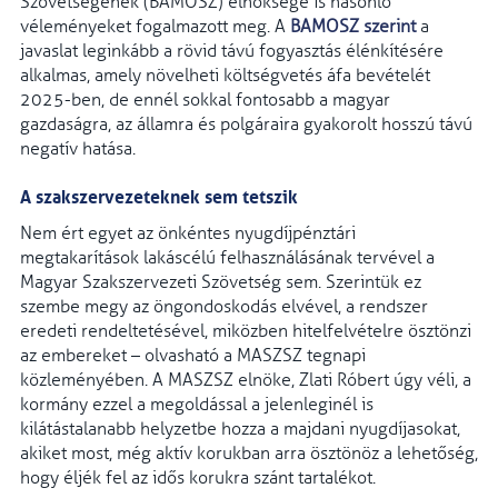
Szövetségének (BAMOSZ) elnöksége is hasonló
véleményeket fogalmazott meg. A
BAMOSZ szerint
a
javaslat leginkább a rövid távú fogyasztás élénkítésére
alkalmas, amely növelheti költségvetés áfa bevételét
2025-ben, de ennél sokkal fontosabb a magyar
gazdaságra, az államra és polgáraira gyakorolt hosszú távú
negatív hatása.
A szakszervezeteknek sem tetszik
Nem ért egyet az önkéntes nyugdíjpénztári
megtakarítások lakáscélú felhasználásának tervével a
Magyar Szakszervezeti Szövetség sem. Szerintük ez
szembe megy az öngondoskodás elvével, a rendszer
eredeti rendeltetésével, miközben hitelfelvételre ösztönzi
az embereket – olvasható a MASZSZ tegnapi
közleményében. A MASZSZ elnöke, Zlati Róbert úgy véli, a
kormány ezzel a megoldással a jelenleginél is
kilátástalanabb helyzetbe hozza a majdani nyugdíjasokat,
akiket most, még aktív korukban arra ösztönöz a lehetőség,
hogy éljék fel az idős korukra szánt tartalékot.