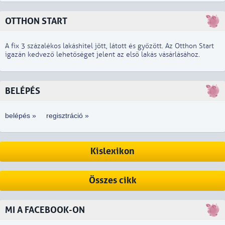
OTTHON START
A fix 3 százalékos lakáshitel jött, látott és győzött. Az Otthon Start
igazán kedvező lehetőséget jelent az első lakás vásárlásához.
BELÉPÉS
belépés »
regisztráció »
Kislexikon
Összes cikk
MI A FACEBOOK-ON