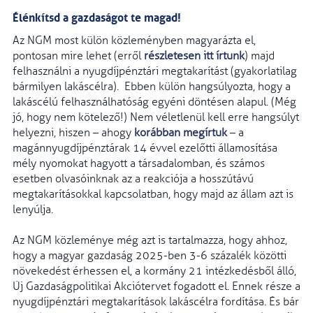
Élénkítsd a gazdaságot te magad!
Az NGM most külön közleményben magyarázta el,
pontosan mire lehet (erről
részletesen itt írtunk
) majd
felhasználni a nyugdíjpénztári megtakarítást (gyakorlatilag
bármilyen lakáscélra). Ebben külön hangsúlyozta, hogy a
lakáscélú felhasználhatóság egyéni döntésen alapul. (Még
jó, hogy nem kötelező!) Nem véletlenül kell erre hangsúlyt
helyezni, hiszen – ahogy
korábban megírtuk
– a
magánnyugdíjpénztárak 14 évvel ezelőtti államosítása
mély nyomokat hagyott a társadalomban, és számos
esetben olvasóinknak az a reakciója a hosszútávú
megtakarításokkal kapcsolatban, hogy majd az állam azt is
lenyúlja.
Az NGM közleménye még azt is tartalmazza, hogy ahhoz,
hogy a magyar gazdaság 2025-ben 3-6 százalék közötti
növekedést érhessen el, a kormány 21 intézkedésből álló,
Új Gazdaságpolitikai Akciótervet fogadott el. Ennek része a
nyugdíjpénztári megtakarítások lakáscélra fordítása. És bár