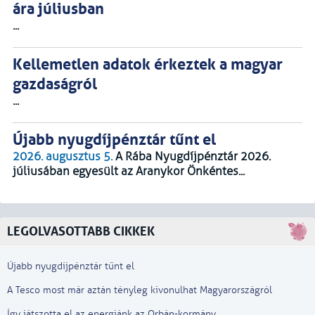
ára júliusban
...
Kellemetlen adatok érkeztek a magyar
gazdaságról
...
Újabb nyugdíjpénztár tűnt el
2026. augusztus 5.
A Rába Nyugdíjpénztár 2026.
júliusában egyesült az Aranykor Önkéntes...
LEGOLVASOTTABB CIKKEK
Újabb nyugdíjpénztár tűnt el
A Tesco most már aztán tényleg kivonulhat Magyarországról
Így játszotta el az energiánk az Orbán-kormány