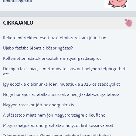
lehetőségekről
CIKKAJÁNLÓ
Rekord mértékben esett az élelmiszerek ára júliusban
Újabb fázisba lépett a közbringázás?
Kellemetlen adatok érkeztek a magyar gazdaságról
Döcög a lakáspiac, a metróbővítés viszont helyben felpörgetheti
azt
Így adózik a diákmunka idén: mutatjuk a 2026-os szabályokat
Négy hónapos az átállási időszak a nyugtaadat-szolgáltatásra
Nagyon rosszkor jött az energiakrízis
A plázastop miatt nem jön Magyarországra a Kaufland
Megúszhatjuk az energiaellátási helyzet kritikussá válását
Trónfosztott lesz a Klebelsberg, minden igazgatói helyet