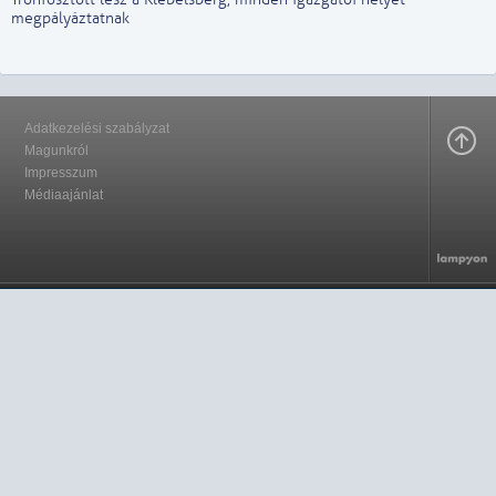
megpályáztatnak
Adatkezelési szabályzat
Magunkról
Impresszum
Médiaajánlat