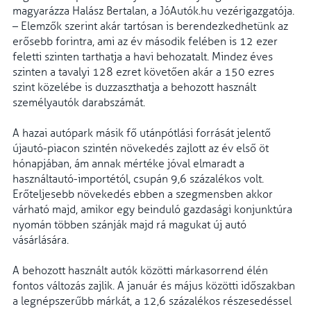
magyarázza Halász Bertalan, a JóAutók.hu vezérigazgatója.
– Elemzők szerint akár tartósan is berendezkedhetünk az
erősebb forintra, ami az év második felében is 12 ezer
feletti szinten tarthatja a havi behozatalt. Mindez éves
szinten a tavalyi 128 ezret követően akár a 150 ezres
szint közelébe is duzzaszthatja a behozott használt
személyautók darabszámát.
A hazai autópark másik fő utánpótlási forrását jelentő
újautó-piacon szintén növekedés zajlott az év első öt
hónapjában, ám annak mértéke jóval elmaradt a
használtautó-importétól, csupán 9,6 százalékos volt.
Erőteljesebb növekedés ebben a szegmensben akkor
várható majd, amikor egy beinduló gazdasági konjunktúra
nyomán többen szánják majd rá magukat új autó
vásárlására.
A behozott használt autók közötti márkasorrend élén
fontos változás zajlik. A január és május közötti időszakban
a legnépszerűbb márkát, a 12,6 százalékos részesedéssel