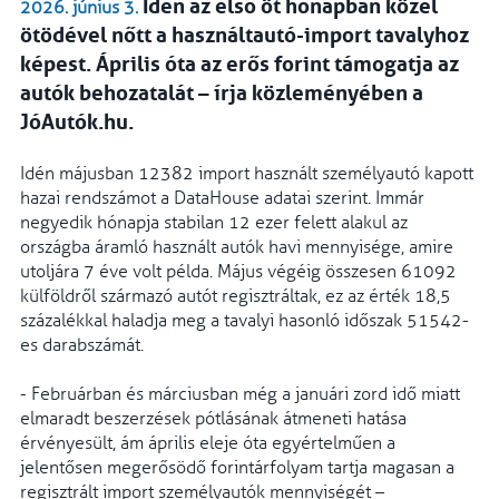
Idén az első öt hónapban közel
2026. június 3.
ötödével nőtt a használtautó-import tavalyhoz
képest. Április óta az erős forint támogatja az
autók behozatalát – írja közleményében a
JóAutók.hu.
Idén májusban 12382 import használt személyautó kapott
hazai rendszámot a DataHouse adatai szerint. Immár
negyedik hónapja stabilan 12 ezer felett alakul az
országba áramló használt autók havi mennyisége, amire
utoljára 7 éve volt példa. Május végéig összesen 61092
külföldről származó autót regisztráltak, ez az érték 18,5
százalékkal haladja meg a tavalyi hasonló időszak 51542-
es darabszámát.
- Februárban és márciusban még a januári zord idő miatt
elmaradt beszerzések pótlásának átmeneti hatása
érvényesült, ám április eleje óta egyértelműen a
jelentősen megerősödő forintárfolyam tartja magasan a
regisztrált import személyautók mennyiségét –