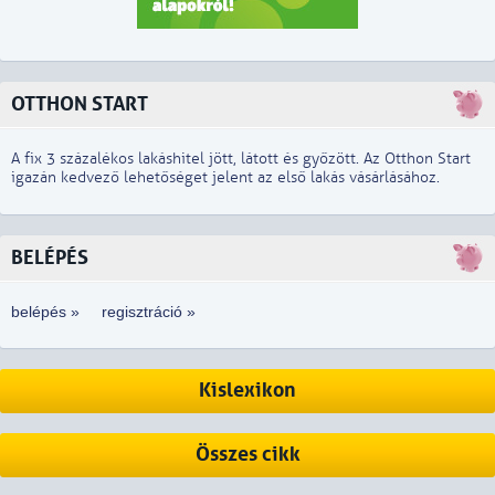
OTTHON START
A fix 3 százalékos lakáshitel jött, látott és győzött. Az Otthon Start
igazán kedvező lehetőséget jelent az első lakás vásárlásához.
BELÉPÉS
belépés »
regisztráció »
Kislexikon
Összes cikk