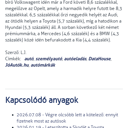
bíró Volkswagent idén már a Ford követi 8,6 százalékkal,
megelőzve az Opelt, amely a harmadik helyre futott be 8,3
százalékkal. 6,5 százalékkal őrzi negyedik helyét az Audi,
az ötödik helyen a Toyota (5,7 százalék), míg a hatodikon a
Hyundai (5,3 százalék) áll. A sorban következő két német
prémiummárka, a Mercedes (4,6 százalék) és a BMW (4,3
százalék) közé idén befurakodott a Kia (4,4 százalék).
Szerző: L.J.
autó
személyautó
autóeladás
DataHouse
Címkék:
,
,
,
,
JóAutók.hu
autómárkák
,
Kapcsolódó anyagok
2026.07.08 - Végre olcsóbb lett a kötelező: ennyit
fizetnek most az autósok
2026.01.19 - Letaszította a Skodát a Toyota