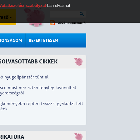
Adatkezelési szabályzat
-ban olvashat.
reső
2026. augusztus 7.
ZTONSÁGOM
BEFEKTETÉSEM
GOLVASOTTABB CIKKEK
b nyugdíjpénztár tűnt el
esco most már aztán tényleg kivonulhat
yarországról
gkeményebb reptéri taxizási gyakorlat lett
iénk
RIKATÚRA