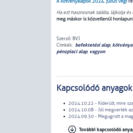
A kötvényalapok 2024. július végi
ré
Ha ezt hasznosnak találta, lájkolja és
meg máskor is közvetlenül honlapun
Szerző: BVJ
befektetési alap
kötvénya
Címkék:
,
pénzpiaci alap
vagyon
,
Kapcsolódó anyagok
2024.10.22 - Kiderült, mire sz
2024.10.08 - Jól megverték az 
2024.09.30 - Megugrott a magy
További kapcsolódó any