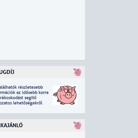
UGDÍJ
találhatók részletesebb
ormációk
a
z idősebb korra
arékoskodást segítő
tozatos lehetőségekről
KKAJÁNLÓ