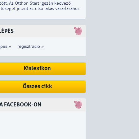
zött. Az Otthon Start igazán kedvező
tőséget jelent az első lakás vásárlásához.
LÉPÉS
épés »
regisztráció »
Kislexikon
Összes cikk
 A FACEBOOK-ON