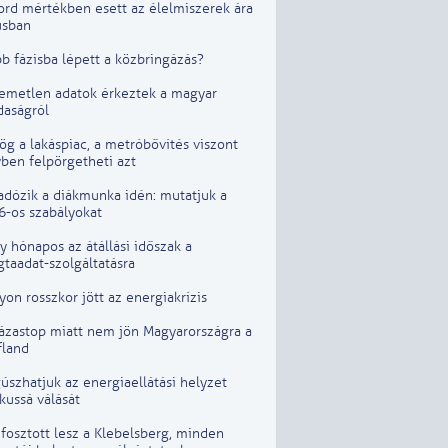
ord mértékben esett az élelmiszerek ára
usban
b fázisba lépett a közbringázás?
lemetlen adatok érkeztek a magyar
daságról
g a lakáspiac, a metróbővítés viszont
ben felpörgetheti azt
adózik a diákmunka idén: mutatjuk a
6-os szabályokat
 hónapos az átállási időszak a
taadat-szolgáltatásra
on rosszkor jött az energiakrízis
lázastop miatt nem jön Magyarországra a
fland
szhatjuk az energiaellátási helyzet
ikussá válását
fosztott lesz a Klebelsberg, minden