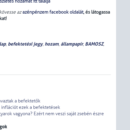
szletes hozamát itt találja
 kövesse az
azénpénzem facebook oldalát
, és látogassa
kat!
lap
befektetési jegy
hozam
állampapír
BAMOSZ
,
,
,
,
,
avaztak a befektetők
inflációt ezek a befektetések
arok vagyona? Ezért nem veszi saját zsebén észre
agok