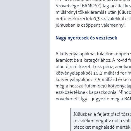
Szövetsége (BAMOSZ) tagjai által ke
milliárdnyi tőkekiáramlás után júli
nettó eszközérték 0,3 százalékkal c
júniusban is csöppent valamennyi.
Nagy nyertesek és vesztesek
A kötvényalapoknál
tulajdonképpen v
áramlott be a kategóriához. A rövid
után újra érkezett friss pénz, amelyn
kötvényalapokból 15,2 milliárd forin
kötvényalapokhoz 7,5 milliárd érkeze
még a hosszú futamidejű kötvényalapo
eszközértéknek kapaszkodnia. Mindö
növekedett. Így – jegyezte meg a BAM
Júliusban a fejlett piaci tő
tőzsdéken negatív nulla volt 
piacokat meghaladó mértékb