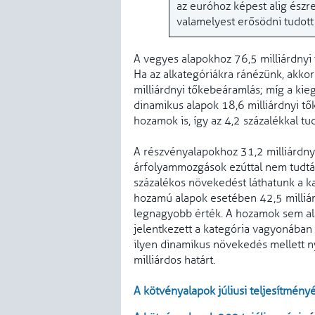
az euróhoz képest alig észr
valamelyest erősödni tudott
A vegyes alapokhoz 76,5 milliárdnyi
Ha az alkategóriákra ránézünk, akkor 
milliárdnyi tőkebeáramlás; míg a kie
dinamikus alapok 18,6 milliárdnyi tő
hozamok is, így az 4,2 százalékkal t
A részvényalapokhoz 31,2 milliárdnyi
árfolyammozgások ezúttal nem tudták
százalékos növekedést láthatunk a k
hozamú alapok
esetében 42,5 milliár
legnagyobb érték. A hozamok sem ala
jelentkezett a kategória vagyonában 
ilyen dinamikus növekedés mellett n
milliárdos határt.
A kötvényalapok júliusi teljesítmény