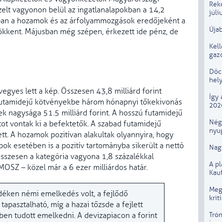
Rek
zelt vagyonon belül az ingatlanalapokban a 14,2
júli
usban a hozamok és az árfolyammozgások eredőjeként a
Újab
sökkent. Májusban még szépen, érkezett ide pénz, de
Kel
gaz
Döcö
hely
egyes lett a kép. Összesen 43,8 milliárd forint
Így 
 futamidejű kötvényekbe három hónapnyi tőkekivonás
202
ek nagysága 51.5 milliárd forint. A hosszú futamidejű
Négy
tot vontak ki a befektetők. A szabad futamidejű
nyug
tt. A hozamok pozitívan alakultak olyannyira, hogy
k esetében is a pozitív tartományba sikerült a nettó
Nagy
sszesen a kategória vagyona 1,8 százalékkal
A p
OSZ – közel már a 6 ezer milliárdos határ.
Kau
Megú
zsdéken némi emelkedés volt, a fejlődő
krit
tapasztalható, míg a hazai tőzsde a fejlett
Trón
en tudott emelkedni. A devizapiacon a forint