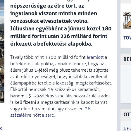
népszerűsége az élre tört, az
ingatlanok viszont mintha minden
vonzásukat elvesztették volna.
Júliusban egyébként a júniusi közel 180
milliárd forint után 226 milliárd forint
TO
érkezett a befektetési alapokba.
Tavaly több mint 3300 milliárd forint
áramlott
a
BE
befektetési alapokba, annak ellenére, hogy az
állam július 1-jétől még plusz teherrel is sújtotta
az itt elért nyereséget, hogy inkább közvetlenül
állampapírba terelje a lakossági megtakarításokat.
Ekkortól nemcsak 15 százalékos kamatadót,
hanem 13 százalékos szociális hozzájárulási adót
is kell fizetni a megtakarításainkra kapott kamat
vagy elért hozam után, így összesen
28
OT
százalékra nőtt a sarc
.
a:
A fi