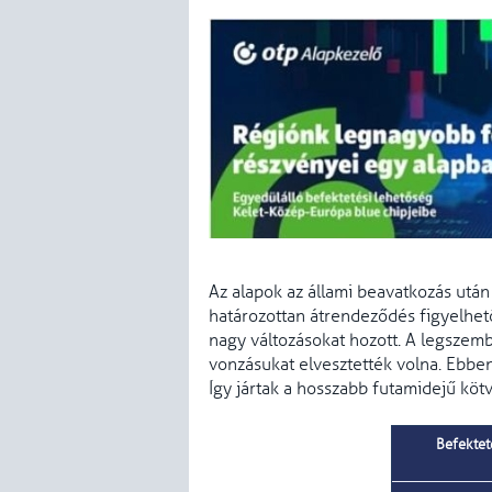
Az alapok az állami beavatkozás után i
határozottan átrendeződés figyelhető
nagy változásokat hozott. A legszem
vonzásukat elvesztették volna. Ebbe
Így jártak a hosszabb futamidejű köt
Befektet