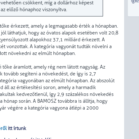
iga
evehetően csökkent, míg a dollárhoz képest
 az előző hónaphoz viszonyítva.
 tőke érkezett, amely a legmagasabb érték a hónapban.
jól láthatjuk, hogy az óvatos alapok esetében volt 20,8
gyensúlyozott alapokhoz 37,1 milliárd érkezett. A
két vonzottak. A kategória vagyonát tudták növelni a
udott növekedni az elmúlt hónapban.
 tőke áramlott, amely rég nem látott nagyság. Az
 tovább segíteni a növekedést, de így is 2,7
ategória vagyonában az elmúlt hónapban. Az abszolút
d áll az értékesítési soron, amely a harmadik
kultak kedvezőtlenül, így 2,9 százalékos növekedés
a hónap során. A BAMOSZ továbbra is állítja, hogy
yár végére a kategória vagyona átlépi a 2000
éről
itt írtunk