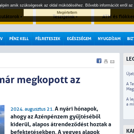
tógépén amik szükségesek az oldal müködéséhez. Bővebb információt erről az
kulátorok
Tesztjeink
ATM és fiókke
V
PÉNZ KELL
FÉLRETESZEK
EGÉSZSÉGEM
NYUGDÍJAM
BI
LE
Újab
már megkopott az
A T
Mag
A le
a m
A nyári hónapok,
2024. augusztus 21.
ahogy az Azénpénzem gyűjtéséből
kiderül, alapos átrendeződést hoztak a
KA
befektetésekben. A vegyes alapok