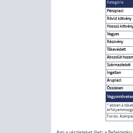
Kategória
Pénzpiaci
Rövid kötvény
Hosszú kötvén
Vegyes
Részvény
Tőkevédett
Abszolút hoza
Származtatott
Ingatlan
Árupiaci
Összesen
Vagyonnöveke
* ebben a tőke
árfolyammozgá
Forrás: Azénpé
Ami a részleteket illeti: a Befektet