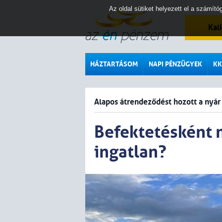
Az oldal sütiket helyezett el a számí
Kal
HÁZTARTÁSOM
NAPI PÉNZÜGYEK
KK
Alapos átrendeződést hozott a nyár
Befektetésként 
ingatlan?