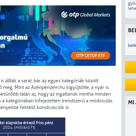
győ
lehe
BE
bel
s állták a sarat, bár az egyes kategóriák között
 meg. Mint az Azénpénzem.hu kigyűjtötte, a nyár is
betűnőbb talán az, hogy az ingatlanok mintha minden
n a kategóriában kifejezetten trendszerű a módosulás.
MI
vényekbe fektető konstrukciók is.
ési alapokba érkező friss pénz
2024. (milliárd Ft)