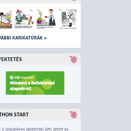
VÁBBI KARIKATÚRÁK »
FEKTETÉS
THON START
x 3 százalékos lakáshitel jött, látott és