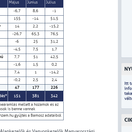
Május
Június
Július
-6,7
8,6
-1
155
-14
51,5
y
14
2,2
-15,2
-26,7
65,3
76,5
-6
25
31,2
-4,5
7,5
1,7
mú
7,7
51
42,5
-1,6
1,5
0,2
NY
7,4
1
-14,2
-0,2
2,5
2,4
Itt 
47
177
226
inf
tak
dés*
151
381
342
vál
beáramlás mellett a hozamok és az
sok is benne vannak
nzem.hu gyűjtés a Bamosz adataiból
CI
ési Alapkezelők és Vagyonkezelők Magyarországi