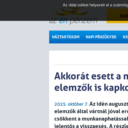
Az oldal sütiket helyezett el a számí
Kal
HÁZTARTÁSOM
NAPI PÉNZÜGYEK
KK
Akkorát esett a 
elemzők is kapko
Az idén augusz
2025. október 7.
elemzők által vártnál jóval e
csökkent a munkanaphatással i
jelentős a visszaesés. A rész