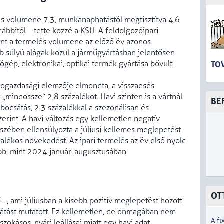
lés volumene 7,3, munkanaphatástól megtisztítva 4,6
ábbitól – tette közzé a KSH. A feldolgozóipari
ent a termelés volumene az előző év azonos
b súlyú alágak közül a járműgyártásban jelentősen
tógép, elektronikai, optikai termék gyártása bővült.
TO
rogazdasági elemzője elmondta, a visszaesés
„mindössze” 2,8 százalékot. Havi szinten is a vártnál
BE
ocsátás, 2,3 százalékkal a szezonálisan és
erint. A havi változás egy kellemetlen negatív
szében ellensúlyozta a júliusi kellemes meglepetést
ázalékos növekedést. Az ipari termelés az év első nyolc
ebb, mint 2024 január-augusztusában.
OT
–, ami júliusban a kisebb pozitív meglepetést hozott,
átást mutatott. Ez kellemetlen, de önmagában nem
A fi
zokásos, nyári leállásai miatt egy havi adat