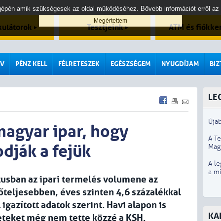
tógépén amik szükségesek az oldal müködéséhez. Bővebb információt erről az
kulátorok
Tesztjeink
ATM és fiókke
V
PÉNZ KELL
FÉLRETESZEK
EGÉSZSÉGEM
NYUGDÍJAM
BI
LE
Újab
magyar ipar, hogy
A T
dják a fejük
Mag
A le
a m
tusban az ipari termelés volumene az
rőteljesebben, éves szinten 4,6 százalékkal
gazított adatok szerint. Havi alapon is
KA
leteket még nem tette közzé a KSH.