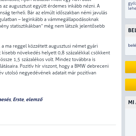
győ
 az augusztust együtt érdemes inkább nézni. A
lehe
anság terheli. Bár az elmúlt időszakban némi javulás
angulatban – leginkább a vámmegállapodásoknak
ny statisztikákban” még nem látszik jelentősebb
BE
bel
t, a ma reggel közzétett augusztusi német gyári
t kisebb növekedés helyett 0,8 százalékkal csökkent
dössze 1,5 százalékos volt. Mindez továbbra is
látásaira. Pozitív hír viszont, hogy a BMW debreceni
 év utolsó negyedévének adatait már pozitívan
aesés
Erste
elemző
,
,
MI