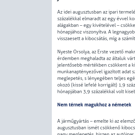
Az idei augusztusban az ipari terme
százalékkal elmaradt az egy évvel kor
alágakban – egy kivételével – csökk
hónapjához viszonyítva. A legnagyob
visszaesett a kibocsátás, míg a számí
Nyeste Orsolya, az Erste vezető mak
érdemben meghaladta az általuk várt 
jelentősebb mértékben csökkent a kib
munkanaptényezővel igazított adat sz
meglepetés, s lényegében teljes egé
okozó (kissé lefelé korrigált) 1,9 sz
hónapjában 3,9 százalékkal volt kis
Nem térnek magukhoz a németek
A járműgyártás – emelte ki az elemző 
augusztusban ismét csökkenő kibocs
nagy meglepetés, hiszen az autóipar s