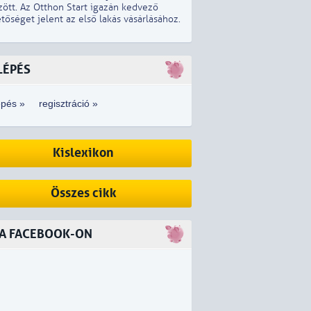
zött. Az Otthon Start igazán kedvező
tőséget jelent az első lakás vásárlásához.
LÉPÉS
épés »
regisztráció »
Kislexikon
Összes cikk
 A FACEBOOK-ON