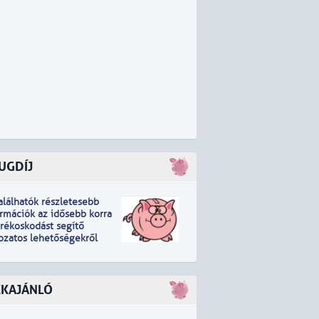
UGDÍJ
találhatók részletesebb
ormációk
a
z idősebb korra
arékoskodást segítő
tozatos lehetőségekről
KKAJÁNLÓ