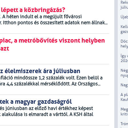
Rek
júli
 lépett a közbringázás?
.
A héten indult el a megújult fővárosi
Újab
 Itthon pontos és összesített adatok nem állnak...
Kel
gaz
piac, a metróbővítés viszont helyben
Döcö
hely
 azt
Így 
202
z élelmiszerek ára júliusban
Négy
nyug
fláció mindössze 1,2 százalék volt. Ezen belül a
ra 4,4 százalékkal mérséklődött. Az Országos...
Nagy
A p
Kau
tek a magyar gazdaságról
lés júniusban az előző havi értékhez képest
Megú
krit
alakulása is elmaradt a várttól. A KSH által
Trón