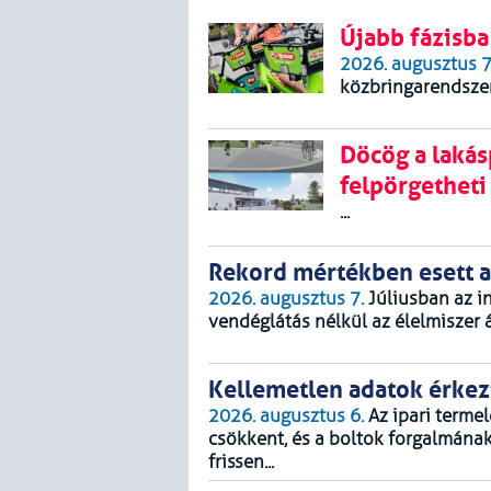
Újabb fázisba
2026. augusztus 7
közbringarendszer.
Döcög a lakás
felpörgetheti
...
Rekord mértékben esett a
2026. augusztus 7.
Júliusban az in
vendéglátás nélkül az élelmiszer á
Kellemetlen adatok érkez
2026. augusztus 6.
Az ipari terme
csökkent, és a boltok forgalmának 
frissen...