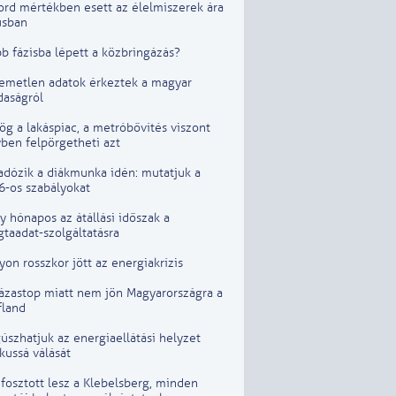
ord mértékben esett az élelmiszerek ára
usban
b fázisba lépett a közbringázás?
lemetlen adatok érkeztek a magyar
daságról
g a lakáspiac, a metróbővítés viszont
ben felpörgetheti azt
adózik a diákmunka idén: mutatjuk a
6-os szabályokat
 hónapos az átállási időszak a
taadat-szolgáltatásra
on rosszkor jött az energiakrízis
lázastop miatt nem jön Magyarországra a
fland
szhatjuk az energiaellátási helyzet
ikussá válását
fosztott lesz a Klebelsberg, minden