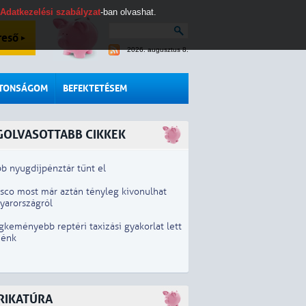
Adatkezelési szabályzat
-ban olvashat.
reső
2026. augusztus 8.
ZTONSÁGOM
BEFEKTETÉSEM
GOLVASOTTABB CIKKEK
b nyugdíjpénztár tűnt el
esco most már aztán tényleg kivonulhat
yarországról
gkeményebb reptéri taxizási gyakorlat lett
iénk
RIKATÚRA