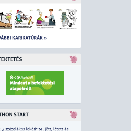
VÁBBI KARIKATÚRÁK »
FEKTETÉS
THON START
x 3 százalékos lakáshitel jött, látott és