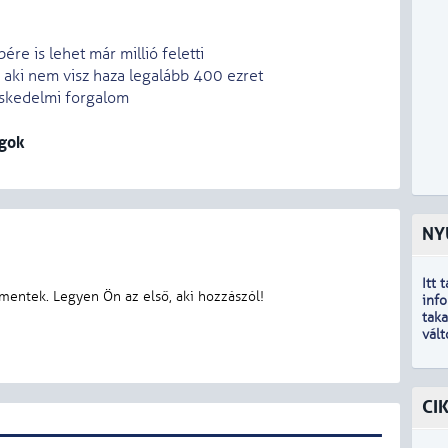
re is lehet már millió feletti
, aki nem visz haza legalább 400 ezret
eskedelmi forgalom
agok
NY
Itt 
inf
tak
vál
CI