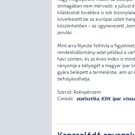
önmagában nem mérvadó: a júliust és
kilátásokat továbbra is sok bizonytal
következett be az európai üzleti h
köszönhetően – az úgynevezett „kemé
javulás.
Mint arra Nyeste felhívta a figyelme
rendelésállomány-adat például a vár
havi szinten, és az éves index is min
rányomja a bélyegét a magyar ipar ki
gyára belépett a termelésbe, ami az
befolyásolhatja.
Szerző: Azénpénzem
statisztika
KSH
ipar
vissz
Címkék:
,
,
,