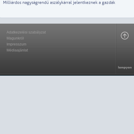
Milliárdos nagyságrendű aszálykárral jelentkeznek a gazdák
Adatkezelési szabályzat
Magunkról
Impresszum
Médiaajánlat