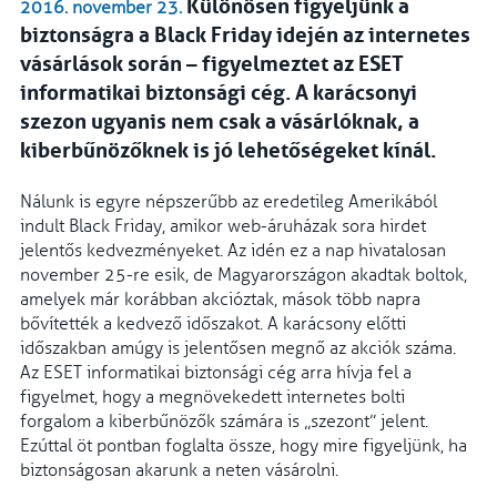
Különösen figyeljünk a
2016. november 23.
biztonságra a Black Friday idején az internetes
vásárlások során – figyelmeztet az ESET
informatikai biztonsági cég. A karácsonyi
szezon ugyanis nem csak a vásárlóknak, a
kiberbűnözőknek is jó lehetőségeket kínál.
Nálunk is egyre népszerűbb az eredetileg Amerikából
indult Black Friday, amikor web-áruházak sora hirdet
jelentős kedvezményeket. Az idén ez a nap hivatalosan
november 25-re esik, de Magyarországon akadtak boltok,
amelyek már korábban akcióztak, mások több napra
bővítették a kedvező időszakot. A karácsony előtti
időszakban amúgy is jelentősen megnő az akciók száma.
Az ESET informatikai biztonsági cég arra hívja fel a
figyelmet, hogy a megnövekedett internetes bolti
forgalom a kiberbűnözők számára is „szezont” jelent.
Ezúttal öt pontban foglalta össze, hogy mire figyeljünk, ha
biztonságosan akarunk a neten vásárolni.