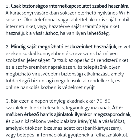
1.
Csak biztonságos internetkapcsolatot szabad használni.
A karácsonyi vásárokban sokszor elérhető nyilvános Wi-Fi
sose az. Okostelefonnal vagy tablettel akkor is saját mobil
internetünket, vagy hazatérve saját számítógépünket
használjuk a vásárláshoz, ha van ilyen lehetőség.
2.
Mindig saját megbízható eszközeinket használjuk
, mivel
ezeken sokkal könnyebben észreveszünk bármilyen
szokatlan jelenséget. Tartsuk az operációs rendszerünket
és a szoftvereinket naprakészen, és telepítsünk olyan
megbízható vírusvédelmi biztonsági alkalmazást, amely
többrétegű biztonsági megoldásokkal rendelkezik, és
online bankolás közben is védelmet nyújt.
3. Bár ezen a napon tényleg akadnak akár 70-80
százalékos leértékelések is, legyünk gyanakvóak.
Az e-
mailben érkező hamis ajánlatok ilyenkor megszaporodnak
,
és olyan kártékony weboldalakra irányítják a vásárlókat,
amelyek titokban bizalmas adatokat (bankkártyaszám),
vagy belépési információkat gyűjtenek a felhasználóktól.