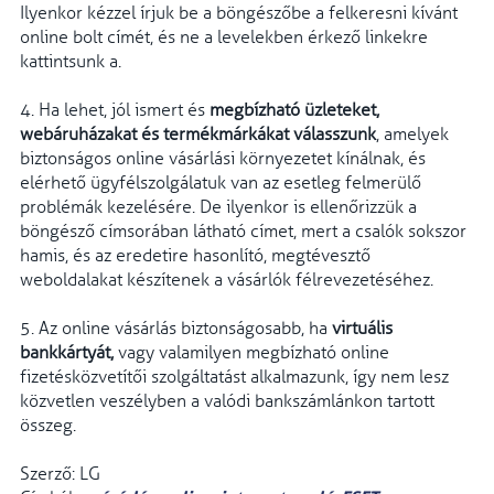
Ilyenkor kézzel írjuk be a böngészőbe a felkeresni kívánt
online bolt címét, és ne a levelekben érkező linkekre
kattintsunk a.
4. Ha lehet, jól ismert és
megbízható üzleteket,
webáruházakat és termékmárkákat válasszunk
, amelyek
biztonságos online vásárlási környezetet kínálnak, és
elérhető ügyfélszolgálatuk van az esetleg felmerülő
problémák kezelésére. De ilyenkor is ellenőrizzük a
böngésző címsorában látható címet, mert a csalók sokszor
hamis, és az eredetire hasonlító, megtévesztő
weboldalakat készítenek a vásárlók félrevezetéséhez.
5. Az online vásárlás biztonságosabb, ha
virtuális
bankkártyát,
vagy valamilyen megbízható online
fizetésközvetítői szolgáltatást alkalmazunk, így nem lesz
közvetlen veszélyben a valódi bankszámlánkon tartott
összeg.
Szerző: LG