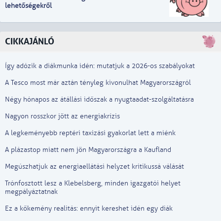
lehetőségekről
CIKKAJÁNLÓ
Így adózik a diákmunka idén: mutatjuk a 2026-os szabályokat
A Tesco most már aztán tényleg kivonulhat Magyarországról
Négy hónapos az átállási időszak a nyugtaadat-szolgáltatásra
Nagyon rosszkor jött az energiakrízis
A legkeményebb reptéri taxizási gyakorlat lett a miénk
A plázastop miatt nem jön Magyarországra a Kaufland
Megúszhatjuk az energiaellátási helyzet kritikussá válását
Trónfosztott lesz a Klebelsberg, minden igazgatói helyet
megpályáztatnak
Ez a kőkemény realitás: ennyit kereshet idén egy diák