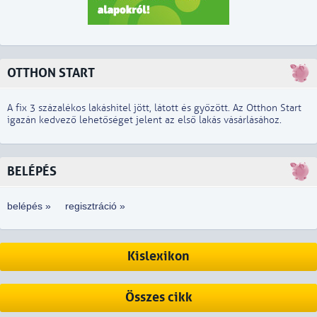
OTTHON START
A fix 3 százalékos lakáshitel jött, látott és győzött. Az Otthon Start
igazán kedvező lehetőséget jelent az első lakás vásárlásához.
BELÉPÉS
belépés »
regisztráció »
Kislexikon
Összes cikk