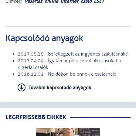
vásárlás
online
internet
csaló
ESET
Címkék:
,
,
,
,
Kapcsolódó anyagok
2017.05.25 - Befellegzett az ingyenes szállításnak?
2017.04.04 - Így támadják a kisvállalkozásokat a
nigériai csalók
2016.12.01 - Ne dőljön be ennek a csalásnak!
További kapcsolódó anyagok
LEGRFRISSEBB CIKKEK